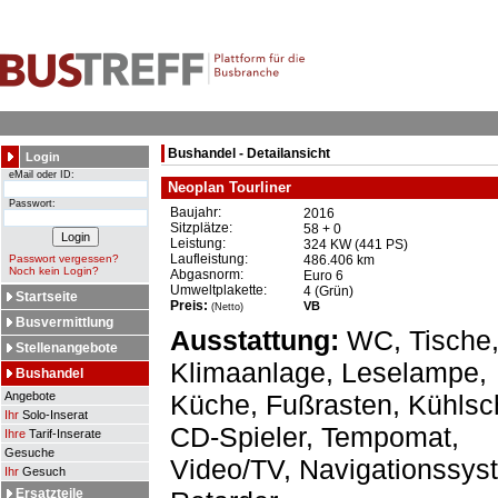
Bushandel - Detailansicht
Login
eMail oder ID:
Neoplan Tourliner
Passwort:
Baujahr:
2016
Sitzplätze:
58 + 0
Leistung:
324 KW (441 PS)
Laufleistung:
Passwort vergessen?
486.406 km
Noch kein Login?
Abgasnorm:
Euro 6
Umweltplakette:
4 (Grün)
Startseite
Preis:
VB
(Netto)
Busvermittlung
Ausstattung:
WC, Tische
Stellenangebote
Klimaanlage, Leselampe,
Bushandel
Angebote
Küche, Fußrasten, Kühlsc
Ihr
Solo-Inserat
CD-Spieler, Tempomat,
Ihre
Tarif-Inserate
Gesuche
Video/TV, Navigationssys
Ihr
Gesuch
Ersatzteile