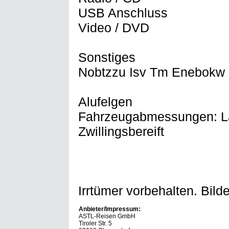
USB Anschluss
Video / DVD
Sonstiges
Nobtzzu Isv Tm Enebokw
Alufelgen
Fahrzeugabmessungen: Lä
Zwillingsbereift
Irrtümer vorbehalten. Bil
Anbieter/Impressum:
ASTL-Reisen GmbH
Tiroler Str. 5