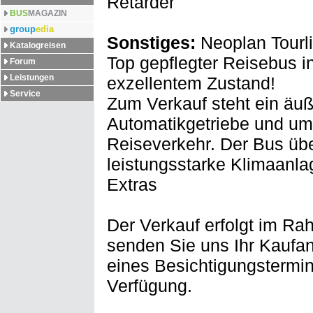
Retarder
BUS
MAGAZIN
group
edia
Sonstiges:
Neoplan Tourli
Katalogreisen
Top gepflegter Reisebus i
Forum
Leistungen
exzellentem Zustand!
Service
Zum Verkauf steht ein äuße
Automatikgetriebe und umf
Reiseverkehr. Der Bus übe
leistungsstarke Klimaanla
Extras
Der Verkauf erfolgt im Ra
senden Sie uns Ihr Kaufan
eines Besichtigungstermin
Verfügung.