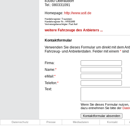
83080 Oberaudorf
Tel.: 080331091
Homepage:
http://www.astl.de
Handelsregister: Traunstein
Handelsregister Nr.: HRB1848
Vertretungsberechtigter: Paul Astl
weitere Fahrzeuge des Anbieters ...
Kontaktformular
Verwenden Sie dieses Formular um direkt mit dem Anbi
Fahrzeug- und Anbieterdaten. Felder mit einem
*
sind P
Firma:
Name:
*
eMail:
*
Telefon:
*
Text:
Wenn Sie dieses Formular nutzen, 
dazu entnehmen Sie bitte der
Date
Datenschutz
Presse
Mediadaten
Kontakt