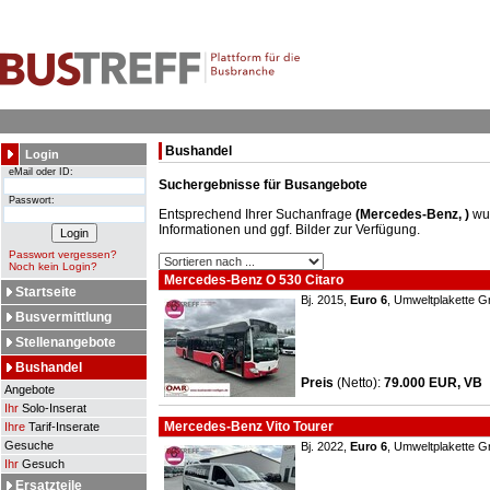
Bushandel
Login
eMail oder ID:
Suchergebnisse für Busangebote
Passwort:
Entsprechend Ihrer Suchanfrage
(Mercedes-Benz, )
wur
Informationen und ggf. Bilder zur Verfügung.
Passwort vergessen?
Noch kein Login?
Mercedes-Benz O 530 Citaro
Startseite
Bj. 2015,
Euro 6
, Umweltplakette G
Busvermittlung
Stellenangebote
Bushandel
Preis
(Netto)
:
79.000 EUR, VB
Angebote
Ihr
Solo-Inserat
Mercedes-Benz Vito Tourer
Ihre
Tarif-Inserate
Gesuche
Bj. 2022,
Euro 6
, Umweltplakette G
Ihr
Gesuch
Ersatzteile