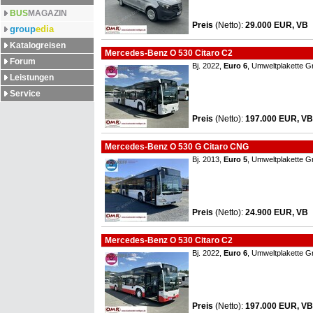
BUS
MAGAZIN
Preis
(Netto)
:
29.000 EUR, VB
group
edia
Katalogreisen
Mercedes-Benz O 530 Citaro C2
Forum
Bj. 2022,
Euro 6
, Umweltplakette G
Leistungen
Service
Preis
(Netto)
:
197.000 EUR, VB
Mercedes-Benz O 530 G Citaro CNG
Bj. 2013,
Euro 5
, Umweltplakette G
Preis
(Netto)
:
24.900 EUR, VB
Mercedes-Benz O 530 Citaro C2
Bj. 2022,
Euro 6
, Umweltplakette G
Preis
(Netto)
:
197.000 EUR, VB