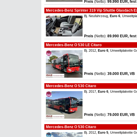
Preis
(Netto)
:
99.990 EUR, fest
Mercedes-Benz Sprinter 319 Vip Shuttle Glasdach Extr
Bj. Neufahrzeug,
Euro 6
, Umweltpl
Preis
(Netto)
:
89.990 EUR, fest
Mercedes-Benz O 530 LE Citaro
Bj. 2012,
Euro 6
, Umweltplakette G
Preis
(Netto)
:
39.000 EUR, VB
Mercedes-Benz O 530 Citaro
Bj. 2017,
Euro 6
, Umweltplakette G
Preis
(Netto)
:
79.000 EUR, VB
Mercedes-Benz O 530 Citaro
Bj. 2012,
Euro 5
, Umweltplakette G