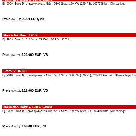
Bj. 2009,
Euro 5
, Umweltplakette Grün, 52+0 Sitze, 220 KW (299 PS), 1057358 km, Klimaanlage
Preis
:
9.900 EUR, VB
(Netto)
Mercedes-Benz 190 SL
Bj. 1959,
Euro 1
, 2+0 Sitze, 77 KW (105 PS), 9826 km,
Preis
:
129.000 EUR, VB
(Netto)
Setra S 516 HD
Bj. 2018,
Euro 6
, Umweltplakette Grün, 55+0 Sitze, 350 KW (476 PS), 520663 km, WC, Klimaanlage, Fu
Preis
:
219.000 EUR, VB
(Netto)
Mercedes-Benz O 530 G Citaro
Bj. 2009,
Euro 0
, Umweltplakette Grün, 52+0 Sitze, 220 KW (299 PS), 1034999 km, Klimaanlage
Preis
:
16.500 EUR, VB
(Netto)