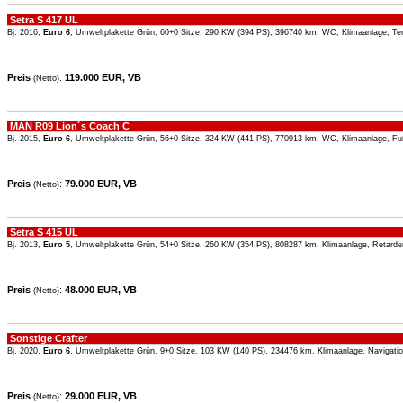
Setra S 417 UL
Bj. 2016,
Euro 6
, Umweltplakette Grün, 60+0 Sitze, 290 KW (394 PS), 396740 km, WC, Klimaanlage, Te
Preis
:
119.000 EUR, VB
(Netto)
MAN R09 Lion´s Coach C
Bj. 2015,
Euro 6
, Umweltplakette Grün, 56+0 Sitze, 324 KW (441 PS), 770913 km, WC, Klimaanlage, Fu
Preis
:
79.000 EUR, VB
(Netto)
Setra S 415 UL
Bj. 2013,
Euro 5
, Umweltplakette Grün, 54+0 Sitze, 260 KW (354 PS), 808287 km, Klimaanlage, Retarde
Preis
:
48.000 EUR, VB
(Netto)
Sonstige Crafter
Bj. 2020,
Euro 6
, Umweltplakette Grün, 9+0 Sitze, 103 KW (140 PS), 234476 km, Klimaanlage, Navigat
Preis
:
29.000 EUR, VB
(Netto)