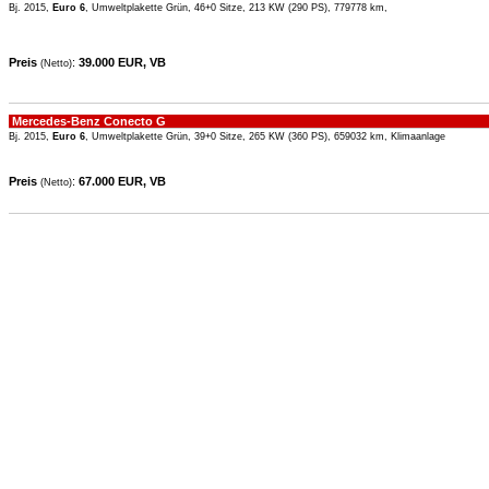
Bj. 2015,
Euro 6
, Umweltplakette Grün, 46+0 Sitze, 213 KW (290 PS), 779778 km,
Preis
:
39.000 EUR, VB
(Netto)
Mercedes-Benz Conecto G
Bj. 2015,
Euro 6
, Umweltplakette Grün, 39+0 Sitze, 265 KW (360 PS), 659032 km, Klimaanlage
Preis
:
67.000 EUR, VB
(Netto)