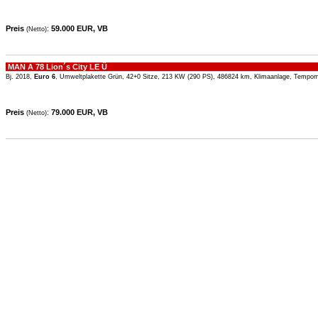
Preis
:
59.000 EUR, VB
(Netto)
MAN A 78 Lion´s City LE Ü
Bj. 2018,
Euro 6
, Umweltplakette Grün, 42+0 Sitze, 213 KW (290 PS), 486824 km, Klimaanlage, Tempom
Preis
:
79.000 EUR, VB
(Netto)