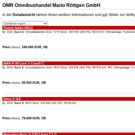
OMR Omnibushandel Mario Röttgen GmbH
In der
Detailansicht
stehen Ihnen weitere Informationen und ggf. Bilder zur Verf
Temsa Safari HD12
Bj. 2024,
Euro 6
, Umweltplakette Grün, 57+0 Sitze, 300 KW (408 PS), 86725 km, Klimaanlage, Fußraste
Preis
:
189.000 EUR, VB
(Netto)
MAN R 09 Lion´s Coach C
Bj. 2014,
Euro 5
, Umweltplakette Grün, 56+0 Sitze, 324 KW (441 PS), 807472 km, WC, Klimaanlage, Fu
Preis
:
69.000 EUR, VB
(Netto)
Setra S 110
Bj. 1974,
Euro 0
, 46+0 Sitze, 133 KW (181 PS), 55124 km,
Preis
:
79.000 EUR, VB
(Netto)
Mercedes-Benz O 530 Citaro C2 G