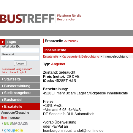
Ersatzteile
<< zurück
Login
eMail oder ID:
Innenleuchte
Passwort:
Ersatzteile
>
Karosserie & Beleuchtung
> Innenbeleuchtung
Typ:
Angebot
Passwort vergessen?
Zustand:
gebraucht
Noch kein Login?
Preis (netto):
29 € VB
Startseite
iCode:
4528ET H&S
Busvermittlung
Beschreibung:
Stellenangebote
4528ET mehr 3x am Lager Stückpreise Innenleuchte
Bushandel
Preise:
+19% MwSt.
Ersatzteile
+Versand 6,95.-€+MwSt.
Angebote/Gesuche
DE Sendeinfo DHL Automatisch.
Ihre
Inserate
-Vorab Überweisung
BUS
MAGAZIN
oder PayPal an
group
edia
homburgomnibushandel@t-online.de