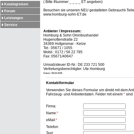
( Bitte INummer _ _ _ _ ET angeben)
Katalogreisen
Besuchen sie unseren NEU gestalteten Gebraucht-Teile 
Forum
www.homburg-sohn-ET.de
Leistungen
Service
Anbieter / Impressum:
Homburg & Sohn Omnibushandel
Hugenottenstraße 22
34369 Hofgeismar - Kelze
Tel.: 05671 / 1055
Mobil.: 0172 / 56 22 785
Fax: 05671/40647
Umsatzsteuer ID-Nr.: DE 233 721 500
Vertretungsberechtigter: Ute Homburg
Datum: 08.04.2026
Kontaktformular
Verwenden Sie dieses Formular um direkt mit dem Anbi
Fahrzeug- und Anbieterdaten. Felder mit einem
*
sind P
Firma:
Name:
*
eMail:
*
Telefon:
Text: