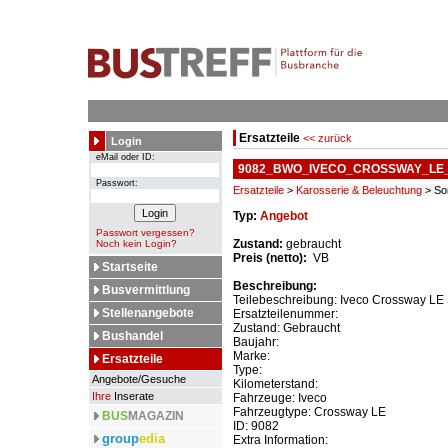
Ersatzteile
<< zurück
Login
eMail oder ID:
9082_BWO_IVECO_CROSSWAY_LE
Passwort:
Ersatzteile
>
Karosserie & Beleuchtung
> So
Typ:
Angebot
Passwort vergessen?
Zustand:
gebraucht
Noch kein Login?
Preis (netto):
VB
Startseite
Beschreibung:
Busvermittlung
Teilebeschreibung: Iveco Crossway LE 
Stellenangebote
Ersatzteilenummer:
Zustand: Gebraucht
Bushandel
Baujahr:
Marke:
Ersatzteile
Type:
Angebote/Gesuche
Kilometerstand:
Ihre
Inserate
Fahrzeuge: Iveco
Fahrzeugtype: Crossway LE
BUS
MAGAZIN
ID: 9082
group
edia
Extra Information: