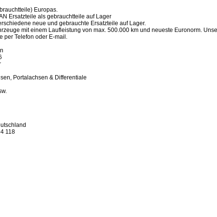
brauchtteile) Europas.
Ersatzteile als gebrauchtteile auf Lager
rschiedene neue und gebrauchte Ersatzteile auf Lager.
rzeuge mit einem Laufleistung von max. 500.000 km und neueste Euronorm. Unsere 
 per Telefon oder E-mail.
en
6
r
sen, Portalachsen & Differentiale
sw.
utschland
4 118