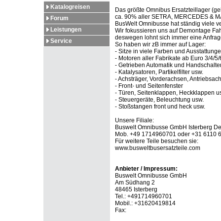
Katalogreisen
Das größte Omnibus Ersatzteillager (ge
ca. 90% aller SETRA, MERCEDES & MAN 
Forum
BusWelt Omnibusse hat ständig viele ve
Leistungen
Wir fokussieren uns auf Demontage Fah
deswegen lohnt sich immer eine Anfrage
Service
So haben wir zB immer auf Lager:
- Sitze in viele Farben und Ausstattung
- Motoren aller Fabrikate ab Euro 3/4/5/
- Getrieben Automatik und Handschalte
- Katalysatoren, Partikelfilter usw.
- Achsträger, Vorderachsen, Antriebsach
- Front- und Seitenfenster
- Türen, Seitenklappen, Heckklappen u
- Steuergeräte, Beleuchtung usw.
- Stoßstangen front und heck usw.
Unsere Filiale:
Buswelt Omnibusse GmbH Isterberg De
Mob. +49 1714960701 oder +31 6110 6
Für weitere Teile besuchen sie:
www.busweltbusersatzteile.com
Anbieter / Impressum:
Buswelt Omnibusse GmbH
Am Südhang 2
48465 Isterberg
Tel.: +491714960701
Mobil.: +31620419814
Fax: