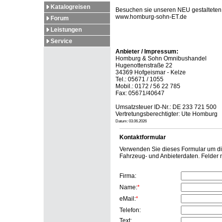
Katalogreisen
Besuchen sie unseren NEU gestalteten G
www.homburg-sohn-ET.de
Forum
Leistungen
Service
Anbieter / Impressum:
Homburg & Sohn Omnibushandel
Hugenottenstraße 22
34369 Hofgeismar - Kelze
Tel.: 05671 / 1055
Mobil.: 0172 / 56 22 785
Fax: 05671/40647
Umsatzsteuer ID-Nr.: DE 233 721 500
Vertretungsberechtigter: Ute Homburg
Datum: 03.06.2026
Kontaktformular
Verwenden Sie dieses Formular um dire
Fahrzeug- und Anbieterdaten. Felder
Firma:
Name:
*
eMail:
*
Telefon:
Text: