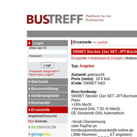
Ersatzteile
<< zurück
Login
eMail oder ID:
5908ET Stecker 11er SET -JPT-Buch
Passwort:
Ersatzteile
>
Innenraum & Cockpit
> Multimed
Typ:
Angebot
Passwort vergessen?
Zustand:
gebraucht
Noch kein Login?
Preis (netto):
20 € fest
Startseite
iCode:
5908ET H&S
Busvermittlung
Beschreibung:
Stellenangebote
5908ET Stecker 11er SET -JPT-Buchsen
Preis:
Bushandel
+19% MwSt.
+Versand DHL 7,50.-€+MwSt.
Ersatzteile
DE Sendeinfo DHL Automatisch.
Angebote/Gesuche
Ihre
Inserate
-Vorab Überweisung
oder PayPal an
BUS
MAGAZIN
homburgomnibushandel@t-online.de
group
edia
( Bitte INummer _ _ _ _ ET angeben)