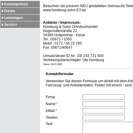
Katalogreisen
Besuchen sie unseren NEU gestalteten Gebraucht-Teile 
www.homburg-sohn-ET.de
Forum
Leistungen
Anbieter / Impressum:
Service
Homburg & Sohn Omnibushandel
Hugenottenstraße 22
34369 Hofgeismar - Kelze
Tel.: 05671 / 1055
Mobil.: 0172 / 56 22 785
Fax: 05671/40647
Umsatzsteuer ID-Nr.: DE 233 721 500
Vertretungsberechtigter: Ute Homburg
Datum: 08.07.2026
Kontaktformular
Verwenden Sie dieses Formular um direkt mit dem Anbi
Fahrzeug- und Anbieterdaten. Felder mit einem
*
sind P
Firma:
Name:
*
eMail:
*
Telefon:
Text: