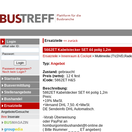
Ersatzteile
<< zurück
Login
eMail oder ID:
5662ET Kabelstecker SET 44 polig 1,2m
Passwort:
Ersatzteile
>
Innenraum & Cockpit
> Multimedia (TV,DVD,Radio 
Typ:
Angebot
Passwort vergessen?
Zustand:
gebraucht
Noch kein Login?
Preis (netto):
12 € fest
Startseite
iCode:
5862ET H&S
Busvermittlung
Beschreibung:
Stellenangebote
5862ET Kabelstecker SET 44 polig 1,2m
Preis:
Bushandel
+19% MwSt.
+Versand DHL 7,50.-€+MwSt.
Ersatzteile
DE Sendeinfo DHL Automatisch.
Angebote/Gesuche
Ihre
Inserate
-Vorab Überweisung
oder PayPal an
BUS
MAGAZIN
homburgomnibushandel@t-online.de
group
edia
( Bitte INummer _ _ _ _ ET angeben)