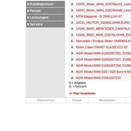
Katalogreisen
A
10255_Motor_MAN_D2676loh31_Lion
A
10247_Motor_MAN_D2676loh48_Lion
Forum
A
MTM Klapprott - D 2066 LUH 47
Leistungen
A
10231_MOTOR_D2066LUH48 EURO 
Service
A
10185_BWO_MERCEDES_OM470LA_
A
10160_BWO_MAN_D2676LOH48_E
G
Mercedes / Evobus Motor OM936hLA 
A
Motor Citaro OM457 hLA.EEV/12-02
A
AGR-Modul MAN 51081007281, 5108
A
AGR-Modul MAN 51081007247, 5108
A
AGR-Modul MAN 51081007158, 5108
A
AGR-Modul MAN D20 / D26 Euro 6 Mo
A
AGR-Modul MAN 51081007210
A = Angebot
G = Gesuch
>> Hier inserieren
Datenschutz
Presse
Mediadaten