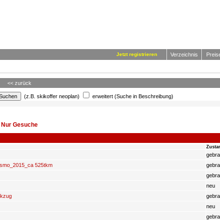
Jetzt registrieren
Verzeichnis
Preis
<< zurück
(z.B. skikoffer neoplan)
erweitert (Suche in Beschreibung)
|
Nur Gesuche
Zusta
gebra
ismo_2015_ca 525tkm
gebra
gebra
neu
nkzug
gebra
neu
gebra