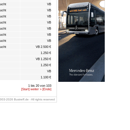
ucht
VB
ucht
VB
ucht
VB
ucht
VB
ucht
VB
ucht
VB
ucht
VB
ucht
VB 2.500 €
1.250 €
VB 1.250 €
1.250 €
VB
1.100 €
1 bis 20 von 103
[Start]
weiter >
[Ende]
2003-2026 Bustreff.de - All rights reserved