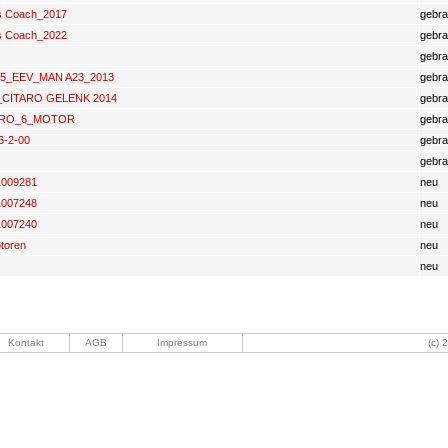
s Coach_2017
gebra
s Coach_2022
gebra
gebra
5_EEV_MAN A23_2013
gebra
CITARO GELENK 2014
gebra
URO_6_MOTOR
gebra
6-2-00
gebra
gebra
1009281
neu
1007248
neu
1007240
neu
toren
neu
neu
Kontakt
AGB
Impressum
(c) 