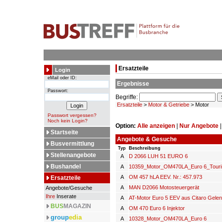
Ersatzteile
Login
eMail oder ID:
Ergebnisse
Passwort:
Begriffe:
Ersatzteile
>
Motor & Getriebe
> Motor
Passwort vergessen?
Noch kein Login?
Option:
Alle anzeigen
|
Nur Angebote
Startseite
Angebote & Gesuche
Busvermittlung
Typ
Beschreibung
Stellenangebote
A
D 2066 LUH 51 EURO 6
Bushandel
A
10359_Motor_OM470LA_Euro 6_Tour
A
OM 457 hLA EEV. Nr.: 457.973
Ersatzteile
A
MAN D2066 Motosteuergerät
Angebote/Gesuche
Ihre
Inserate
A
AT-Motor Euro 5 EEV aus Citaro Gele
BUS
MAGAZIN
A
OM 470 Euro 6 Injektor
group
edia
A
10328_Motor_OM470LA_Euro 6