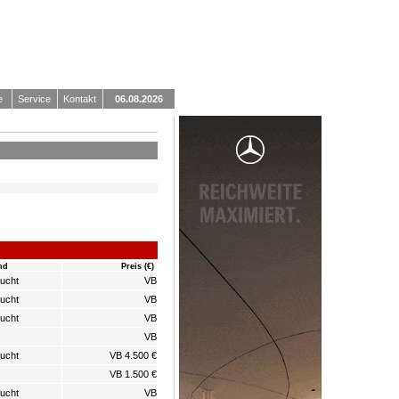
e
Service
Kontakt
06.08.2026
nd
Preis (€)
ucht
VB
ucht
VB
ucht
VB
VB
ucht
VB 4.500 €
VB 1.500 €
ucht
VB