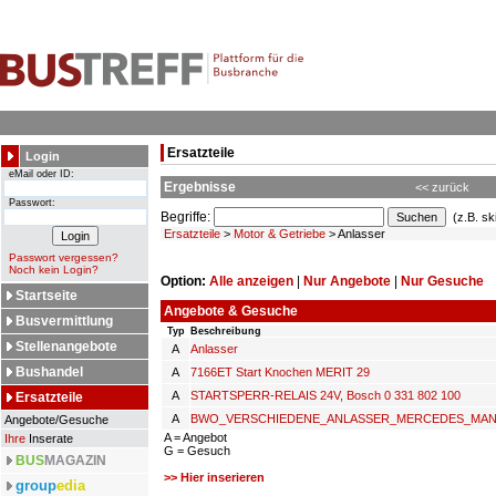
Ersatzteile
Login
eMail oder ID:
Ergebnisse
<< zurück
Passwort:
Begriffe:
(z.B. sk
Ersatzteile
>
Motor & Getriebe
> Anlasser
Passwort vergessen?
Noch kein Login?
Option:
Alle anzeigen
|
Nur Angebote
|
Nur Gesuche
Startseite
Angebote & Gesuche
Busvermittlung
Typ
Beschreibung
Stellenangebote
A
Anlasser
Bushandel
A
7166ET Start Knochen MERIT 29
A
STARTSPERR-RELAIS 24V, Bosch 0 331 802 100
Ersatzteile
A
BWO_VERSCHIEDENE_ANLASSER_MERCEDES_MAN
Angebote/Gesuche
A = Angebot
Ihre
Inserate
G = Gesuch
BUS
MAGAZIN
>> Hier inserieren
group
edia