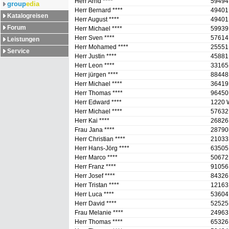
Herr Arnd ****
59494
group
edia
Herr Bernard ****
4940
Katalogreisen
Herr August ****
4940
Forum
Herr Michael ****
59939
Herr Sven ****
57614
Leistungen
Herr Mohamed ****
25551
Service
Herr Justin ****
45881
Herr Leon ****
33165
Herr jürgen ****
88448 
Herr Michael ****
36419
Herr Thomas ****
96450
Herr Edward ****
1220 
Herr Michael ****
57632 
Herr Kai ****
26826
Frau Jana ****
28790
Herr Christian ****
21033
Herr Hans-Jörg ****
63505
Herr Marco ****
50672
Herr Franz ****
91056 
Herr Josef ****
84326
Herr Tristan ****
12163 
Herr Luca ****
53604
Herr David ****
52525
Frau Melanie ****
24963 
Herr Thomas ****
65326