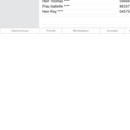
Herr Thomas ****
59494
Frau Isabelle ****
88167
Herr Roy ****
04575 
Datenschutz
Presse
Mediadaten
Kontakt