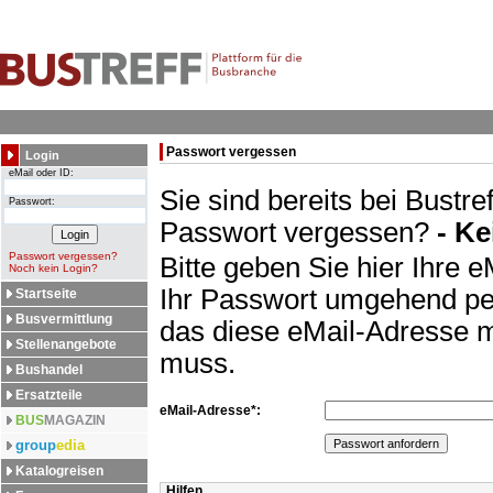
Passwort vergessen
Login
eMail oder ID:
Sie sind bereits bei Bustref
Passwort:
Passwort vergessen?
- Ke
Passwort vergessen?
Bitte geben Sie hier Ihre 
Noch kein Login?
Ihr Passwort umgehend per 
Startseite
Busvermittlung
das diese eMail-Adresse 
Stellenangebote
muss.
Bushandel
Ersatzteile
eMail-Adresse*:
BUS
MAGAZIN
group
edia
Katalogreisen
Hilfen