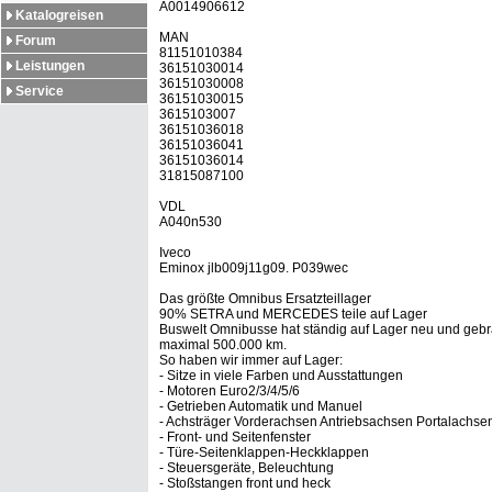
A0014906612
Katalogreisen
MAN
Forum
81151010384
Leistungen
36151030014
36151030008
Service
36151030015
3615103007
36151036018
36151036041
36151036014
31815087100
VDL
A040n530
Iveco
Eminox jlb009j11g09. P039wec
Das größte Omnibus Ersatzteillager
90% SETRA und MERCEDES teile auf Lager
Buswelt Omnibusse hat ständig auf Lager neu und gebra
maximal 500.000 km.
So haben wir immer auf Lager:
- Sitze in viele Farben und Ausstattungen
- Motoren Euro2/3/4/5/6
- Getrieben Automatik und Manuel
- Achsträger Vorderachsen Antriebsachsen Portalachse
- Front- und Seitenfenster
- Türe-Seitenklappen-Heckklappen
- Steuersgeräte, Beleuchtung
- Stoßstangen front und heck