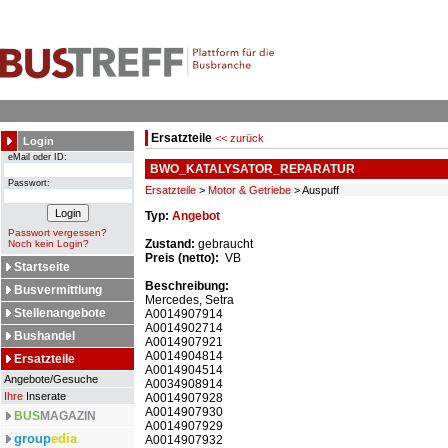
Ersatzteile
<< zurück
Login
eMail oder ID:
BWO_KATALYSATOR_REPARATUR
Passwort:
Ersatzteile
>
Motor & Getriebe
> Auspuff
Typ:
Angebot
Passwort vergessen?
Zustand:
gebraucht
Noch kein Login?
Preis (netto):
VB
Startseite
Beschreibung:
Busvermittlung
Mercedes, Setra
Stellenangebote
A0014907914
A0014902714
Bushandel
A0014907921
A0014904814
Ersatzteile
A0014904514
Angebote/Gesuche
A0034908914
Ihre
Inserate
A0014907928
A0014907930
BUS
MAGAZIN
A0014907929
group
edia
A0014907932