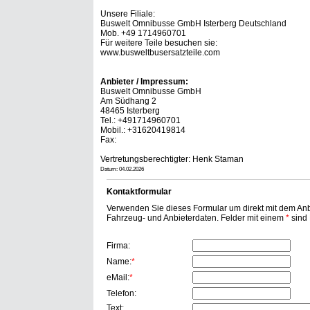
Unsere Filiale:
Buswelt Omnibusse GmbH Isterberg Deutschland
Mob. +49 1714960701
Für weitere Teile besuchen sie:
www.busweltbusersatzteile.com
Anbieter / Impressum:
Buswelt Omnibusse GmbH
Am Südhang 2
48465 Isterberg
Tel.: +491714960701
Mobil.: +31620419814
Fax:
Vertretungsberechtigter: Henk Staman
Datum: 04.02.2026
Kontaktformular
Verwenden Sie dieses Formular um direkt mit dem Anbi
Fahrzeug- und Anbieterdaten. Felder mit einem
*
sind P
Firma:
Name:
*
eMail:
*
Telefon:
Text: