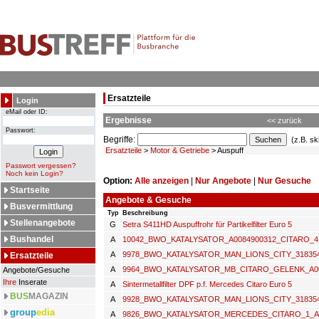
Ersatzteile
Login
eMail oder ID:
Ergebnisse
<< zurück
Passwort:
Begriffe:
(z.B. sk
Ersatzteile
>
Motor & Getriebe
> Auspuff
Passwort vergessen?
Noch kein Login?
Option:
Alle anzeigen
|
Nur Angebote
|
Nur Gesuche
Startseite
Angebote & Gesuche
Busvermittlung
Typ
Beschreibung
Stellenangebote
G
Setra S411HD Auspuffrohr für Partikelfilter Euro 5
Bushandel
A
10042_BWO_KATALYSATOR_A0084900312_CITARO_4
A
9978_BWO_KATALYSATOR_MAN_LIONS_CITY_318354
Ersatzteile
A
9964_BWO_KATALYSATOR_MB_CITARO_GELENK_A00
Angebote/Gesuche
Ihre
Inserate
A
Sintermetallfilter DPF p.f. Mercedes Citaro Euro 5
BUS
MAGAZIN
A
9928_BWO_KATALYSATOR_MAN_LIONS_CITY_318354
group
edia
A
9826_BWO_KATALYSATOR_MERCEDES_CITARO_1_A0