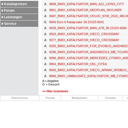
Katalogreisen
A
9808_BWO_KATALYSATOR_MAN_A21_LIONS_CITY
A
9801_BWO_KATALYSATOR_NEOPLAN_SKYLINER
Forum
A
9687_BWO_KATALYSATOR_VOLVO_9700_2016_480.0
Leistungen
G
MAN Euro 6 Katalysator 36.15103.6041
Service
A
9528_BWO_KATALYSATOR_MAN_A78_36.15103-6066
A
9503_BWO_KATALYSATOR_IVECO_CROSSWAY
A
9377_BWO_KATALYSATOR_IVECO_CROSSWAY
A
9335_BWO_KATALYSATOR_FÜR_EVOBUS_A0024902
A
9296_BWO_KATALYSATOR_A0024902314_MB_TOURI
A
9096_BWO_KATALYSATOR_MERCEDES_CITARO_A00
A
8954_BWO_KATALYSATOR_VDL_CITEA
A
8940_BWO_KATALYSATOR_IVECO_ARWAY_IRISBUS_
A
8896_BWO_UMBAUSATZ_KATALYSATOR_MB_CITAR
A = Angebot
G = Gesuch
>> Hier inserieren
Datenschutz
Presse
Mediadaten
Kontakt