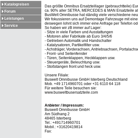
Katalogreisen
Das größte Omnibus Ersatzteillager (gebrauchtteile) Eu
ca. 90% aller SETRA, MERCEDES & MAN Ersatzteile als
Forum
BusWelt Omnibusse hat ständig viele verschiedene neue
Leistungen
Wir fokussieren uns auf Demontage Fahrzeuge mit einem
deswegen lohnt sich immer eine Anfrage per Telefon od
Service
So haben wir zB immer auf Lager:
- Sitze in viele Farben und Ausstattungen
- Motoren aller Fabrikate ab Euro 3/4/5/6
- Getrieben Automatik und Handschalter
- Katalysatoren, Partikelfilter usw.
- Achsträger, Vorderachsen, Antriebsachsen, Portalachse
- Front- und Seitenfenster
- Türen, Seitenklappen, Heckklappen usw.
- Steuergeräte, Beleuchtung usw.
- Stoßstangen front und heck usw.
Unsere Filiale:
Buswelt Omnibusse GmbH Isterberg Deutschland
Mob. +49 1714960701 oder +31 6110 64 118
Für weitere Teile besuchen sie:
www.busweltbusersatzteile.com
Anbieter / Impressum:
Buswelt Omnibusse GmbH
Am Südhang 2
48465 Isterberg
Tel.: +491714960701
Mobil.: +31620419814
Fax: