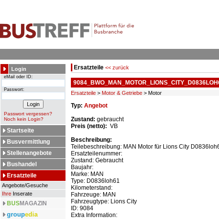
Ersatzteile
<< zurück
Login
eMail oder ID:
9084_BWO_MAN_MOTOR_LIONS_CITY_D0836LOH
Passwort:
Ersatzteile
>
Motor & Getriebe
> Motor
Typ:
Angebot
Passwort vergessen?
Zustand:
gebraucht
Noch kein Login?
Preis (netto):
VB
Startseite
Beschreibung:
Busvermittlung
Teilebeschreibung: MAN Motor für Lions City D0836loh
Stellenangebote
Ersatzteilenummer:
Zustand: Gebraucht
Bushandel
Baujahr:
Marke: MAN
Ersatzteile
Type: D0836loh61
Angebote/Gesuche
Kilometerstand:
Ihre
Inserate
Fahrzeuge: MAN
Fahrzeugtype: Lions City
BUS
MAGAZIN
ID: 9084
group
edia
Extra Information: