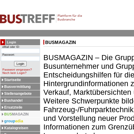
BUSMAGAZIN
Login
eMail oder ID:
Passwort:
BUSMAGAZIN – Die Gruppenre
Busunternehmer und Gruppe
Passwort vergessen?
Entscheidungshilfen für di
Noch kein Login?
Startseite
Hintergrundinformationen 
Busvermittlung
Verkauf, Marktübersichten
Stellenangebote
Weitere Schwerpunkte bil
Bushandel
Ersatzteile
Fahrzeug-/Fuhrparktechnik
BUS
MAGAZIN
und Vorstellung neuer Pro
group
edia
Informationen zum Grenzü
Katalogreisen