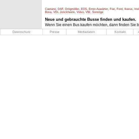
Caetano
,
DAF
,
Drögmöller
,
EOS
,
Ernst-Auwärter
,
Fiat
,
Ford
,
Ikarus
,
Iri
Bova
,
VDL Jonckheere
,
Volvo
,
VW
,
Sonstige
Neue und gebrauchte Busse finden und kaufen.
Wenn Sie einen Bus kaufen möchten, dann finden Sie b
Datenschutz
Presse
Mediadaten
Kontakt