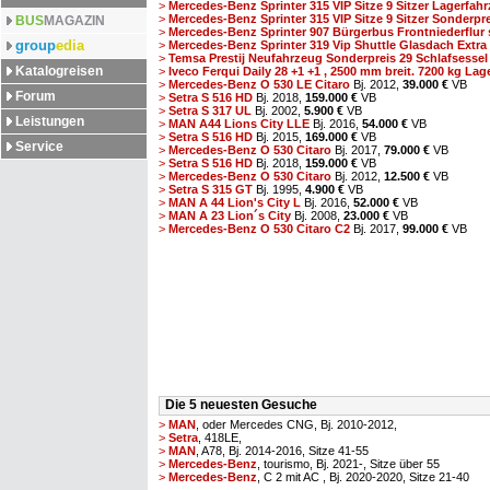
>
Mercedes-Benz Sprinter 315 VIP Sitze 9 Sitzer Lagerfahr
>
Mercedes-Benz Sprinter 315 VIP Sitze 9 Sitzer Sonderprei
BUS
MAGAZIN
>
Mercedes-Benz Sprinter 907 Bürgerbus Frontniederflur s
group
edia
>
Mercedes-Benz Sprinter 319 Vip Shuttle Glasdach Extra B
>
Temsa Prestij Neufahrzeug Sonderpreis 29 Schlafsessel s
Katalogreisen
>
Iveco Ferqui Daily 28 +1 +1 , 2500 mm breit. 7200 kg Lager
>
Mercedes-Benz O 530 LE Citaro
Bj. 2012,
39.000 €
VB
Forum
>
Setra S 516 HD
Bj. 2018,
159.000 €
VB
>
Setra S 317 UL
Bj. 2002,
5.900 €
VB
Leistungen
>
MAN A44 Lions City LLE
Bj. 2016,
54.000 €
VB
>
Setra S 516 HD
Bj. 2015,
169.000 €
VB
Service
>
Mercedes-Benz O 530 Citaro
Bj. 2017,
79.000 €
VB
>
Setra S 516 HD
Bj. 2018,
159.000 €
VB
>
Mercedes-Benz O 530 Citaro
Bj. 2012,
12.500 €
VB
>
Setra S 315 GT
Bj. 1995,
4.900 €
VB
>
MAN A 44 Lion's City L
Bj. 2016,
52.000 €
VB
>
MAN A 23 Lion´s City
Bj. 2008,
23.000 €
VB
>
Mercedes-Benz O 530 Citaro C2
Bj. 2017,
99.000 €
VB
Die 5 neuesten Gesuche
>
MAN
, oder Mercedes CNG, Bj. 2010-2012,
>
Setra
, 418LE,
>
MAN
, A78, Bj. 2014-2016, Sitze 41-55
>
Mercedes-Benz
, tourismo, Bj. 2021-, Sitze über 55
>
Mercedes-Benz
, C 2 mit AC , Bj. 2020-2020, Sitze 21-40