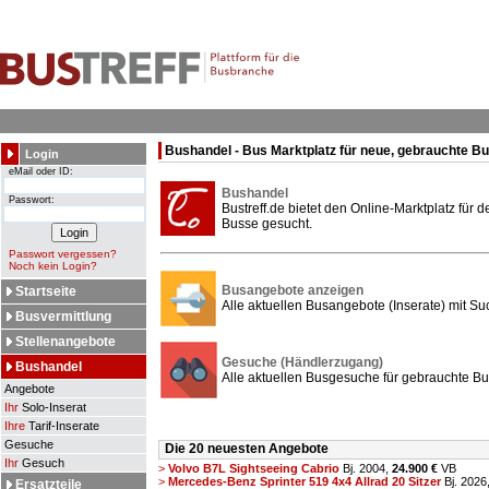
Bushandel - Bus Marktplatz für neue, gebrauchte B
Login
eMail oder ID:
Bushandel
Passwort:
Bustreff.de bietet den Online-Marktplatz für
Busse gesucht.
Passwort vergessen?
Noch kein Login?
Busangebote anzeigen
Startseite
Alle aktuellen Busangebote (Inserate) mit Su
Busvermittlung
Stellenangebote
Gesuche (Händlerzugang)
Bushandel
Alle aktuellen Busgesuche für gebrauchte Bu
Angebote
Ihr
Solo-Inserat
Ihre
Tarif-Inserate
Gesuche
Die 20 neuesten Angebote
Ihr
Gesuch
>
Volvo B7L Sightseeing Cabrio
Bj. 2004,
24.900 €
VB
>
Mercedes-Benz Sprinter 519 4x4 Allrad 20 Sitzer
Bj. 2026
Ersatzteile