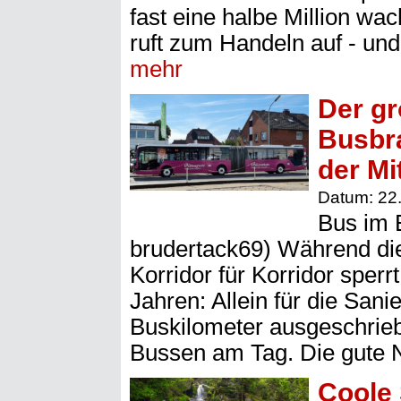
fast eine halbe Million w
ruft zum Handeln auf - und 
mehr
Der gr
Busbra
der Mi
Datum: 22
Bus im 
brudertack69) Während di
Korridor für Korridor sperr
Jahren: Allein für die San
Buskilometer ausgeschrieb
Bussen am Tag. Die gute N
Coole