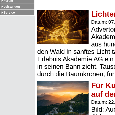
Forum
Leistungen
Lichte
Service
Datum: 07
Adverto
Akademi
aus hun
den Wald in sanftes Licht 
Erlebnis Akademie AG ein W
in seinen Bann zieht. Ta
durch die Baumkronen, fu
Für Ku
auf de
Datum: 22
Bild: Au