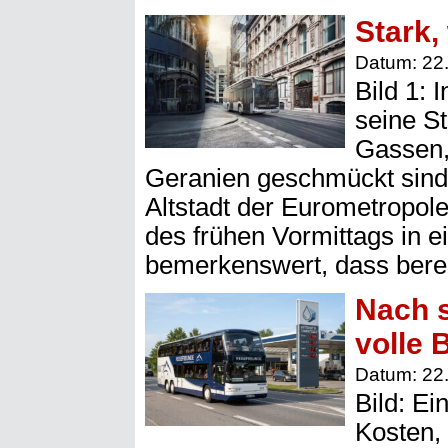
Stark,
Datum: 22
Bild 1: 
seine S
Gassen,
Geranien geschmückt sind,
Altstadt der Eurometropole
des frühen Vormittags in e
bemerkenswert, dass berei
Nach s
volle 
Datum: 22
Bild: Ei
Kosten, 