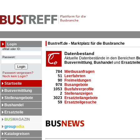
Bustreff.de - Marktplatz für die Busbranche
Login
eMail oder ID:
Datenbestand
Passwort:
Aktuelle Datenbestände in den Bereichen
B
Busvermittlung
,
Bushandel
und
Ersatzteil
784
Mietbusanfragen
Passwort vergessen?
51
Leerfahrten
Noch kein Login?
90
Freimeldungen
Startseite
978
Busangebote
1053
Busfahrerprofile
Busvermittlung
2
Stellenanzeigen
Stellenangebote
3023
Ersatzteilangebote
59
Ersatzteilgesuche
Bushandel
Ersatzteile
BUS
MAGAZIN
group
edia
Katalogreisen