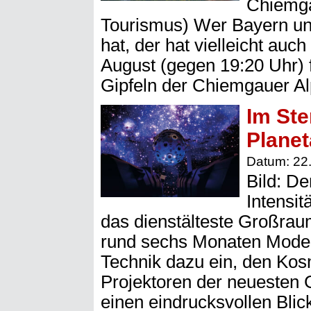
Chiemga
Tourismus) Wer Bayern u
hat, der hat vielleicht auc
August (gegen 19:20 Uhr) f
Gipfeln der Chiemgauer A
Im Ste
Plane
Datum: 22
Bild: De
Intensit
das dienstälteste Großrau
rund sechs Monaten Modern
Technik dazu ein, den Kos
Projektoren der neuesten G
einen eindrucksvollen Bli