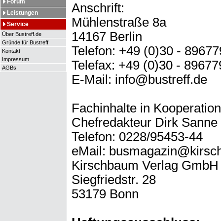
Forum
Anschrift:
Leistungen
Mühlenstraße 8a
Service
14167 Berlin
Über Bustreff.de
Gründe für Bustreff
Telefon: +49 (0)30 - 8967
Kontakt
Impressum
Telefax: +49 (0)30 - 8967
AGBs
E-Mail: info@bustreff.de
Fachinhalte in Kooperati
Chefredakteur Dirk Sanne 
Telefon: 0228/95453-44
eMail: busmagazin@kirsc
Kirschbaum Verlag GmbH
Siegfriedstr. 28
53179 Bonn