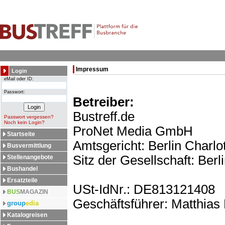
Impressum
Login
eMail oder ID:
Passwort:
Betreiber:
Bustreff.de
Passwort vergessen?
Noch kein Login?
ProNet Media GmbH
Startseite
Amtsgericht: Berlin Charl
Busvermittlung
Sitz der Gesellschaft: Berl
Stellenangebote
Bushandel
Ersatzteile
USt-IdNr.: DE813121408
BUS
MAGAZIN
Geschäftsführer: Matthias
group
edia
Katalogreisen