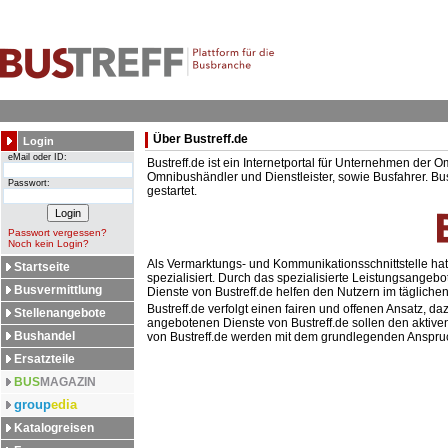
Über Bustreff.de
Login
eMail oder ID:
Bustreff.de ist ein Internetportal für Unternehmen der
Omnibushändler und Dienstleister, sowie Busfahrer. Bus
Passwort:
gestartet.
Passwort vergessen?
Noch kein Login?
Als Vermarktungs- und Kommunikationsschnittstelle hat 
Startseite
spezialisiert. Durch das spezialisierte Leistungsangeb
Busvermittlung
Dienste von Bustreff.de helfen den Nutzern im täglich
Bustreff.de verfolgt einen fairen und offenen Ansatz, d
Stellenangebote
angebotenen Dienste von Bustreff.de sollen den aktiv
Bushandel
von Bustreff.de werden mit dem grundlegenden Anspruch
Ersatzteile
BUS
MAGAZIN
group
edia
Katalogreisen