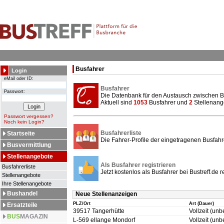
Busfahrer
Login
eMail oder ID:
Busfahrer
Passwort:
Die Datenbank für den Austausch zwischen 
Aktuell sind
1053
Busfahrer und
2
Stellenange
Passwort vergessen?
Noch kein Login?
Busfahrerliste
Startseite
Die Fahrer-Profile der eingetragenen Busfah
Busvermittlung
Stellenangebote
Als Busfahrer registrieren
Busfahrerliste
Jetzt kostenlos als Busfahrer bei Bustreff.de r
Stellenangebote
Ihre Stellenangebote
Bushandel
Neue Stellenanzeigen
PLZ/Ort
Art (Dauer)
Ersatzteile
39517 Tangerhütte
Vollzeit (unbe
BUS
MAGAZIN
L-569 ellange Mondorf
Vollzeit (unbe