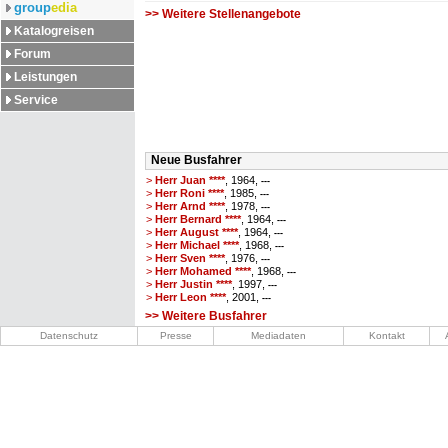
group
edia
>> Weitere Stellenangebote
Katalogreisen
Forum
Leistungen
Service
Neue Busfahrer
>
Herr Juan ****
, 1964,
---
>
Herr Roni ****
, 1985,
---
>
Herr Arnd ****
, 1978,
---
>
Herr Bernard ****
, 1964,
---
>
Herr August ****
, 1964,
---
>
Herr Michael ****
, 1968,
---
>
Herr Sven ****
, 1976,
---
>
Herr Mohamed ****
, 1968,
---
>
Herr Justin ****
, 1997,
---
>
Herr Leon ****
, 2001,
---
>> Weitere Busfahrer
Datenschutz
Presse
Mediadaten
Kontakt