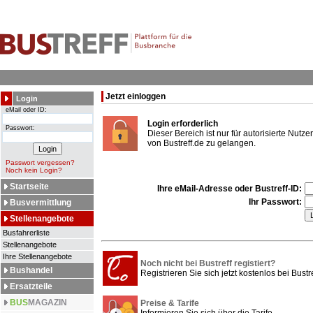
Jetzt einloggen
Login
eMail oder ID:
Login erforderlich
Passwort:
Dieser Bereich ist nur für autorisierte Nut
von Bustreff.de zu gelangen.
Passwort vergessen?
Noch kein Login?
Startseite
Ihre eMail-Adresse oder Bustreff-ID:
Ihr Passwort:
Busvermittlung
Stellenangebote
Busfahrerliste
Stellenangebote
Ihre Stellenangebote
Noch nicht bei Bustreff registiert?
Bushandel
Registrieren Sie sich jetzt kostenlos bei Bustre
Ersatzteile
BUS
MAGAZIN
Preise & Tarife