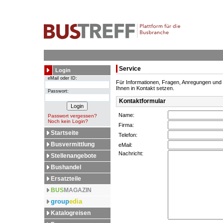
Service
Login
eMail oder ID:
Für Informationen, Fragen, Anregungen und Kr
Ihnen in Kontakt setzen.
Passwort:
Kontaktformular
Name:
Passwort vergessen?
Noch kein Login?
Firma:
Startseite
Telefon:
Busvermittlung
eMail:
Nachricht:
Stellenangebote
Bushandel
Ersatzteile
BUS
MAGAZIN
group
edia
Katalogreisen