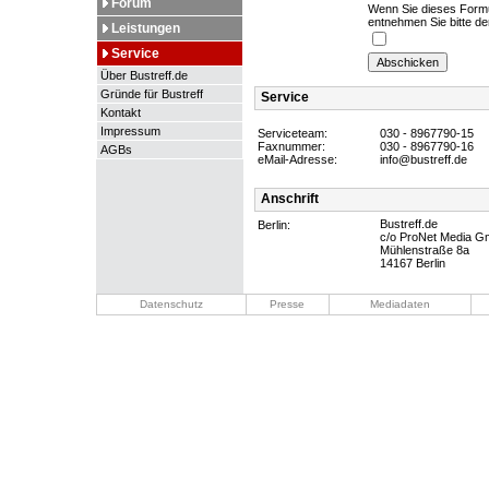
Forum
Wenn Sie dieses Formul
entnehmen Sie bitte d
Leistungen
Service
Über Bustreff.de
Gründe für Bustreff
Service
Kontakt
Impressum
Serviceteam:
030 - 8967790-15
Faxnummer:
030 - 8967790-16
AGBs
eMail-Adresse:
info@bustreff.de
Anschrift
Bustreff.de
Berlin:
c/o ProNet Media 
Mühlenstraße 8a
14167 Berlin
Datenschutz
Presse
Mediadaten