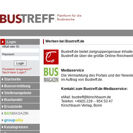
Werben bei Bustreff.de
Login
eMail oder ID:
Bustreff.de bietet zielgruppengenaue Inhalt
Passwort:
Bustreff.de über die größte Online-Reichwei
Passwort vergessen?
Mediaservice
Noch kein Login?
Die Vermarktung des Portals und der Newslet
Startseite
im Auftrag von Bustreff.de.
Busvermittlung
Kontakt zum Bustreff.de-Mediaservice:
Stellenangebote
eMail: bustreff@kirschbaum.de
Bushandel
Telefon: +49(0) 228 – 954 53 47
Kirschbaum Verlag, Bonn
Ersatzteile
BUS
MAGAZIN
group
edia
Katalogreisen