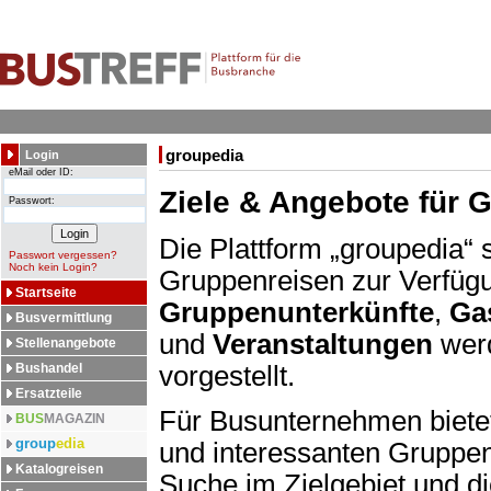
groupedia
Login
eMail oder ID:
Ziele & Angebote für 
Passwort:
Die Plattform „groupedia“ 
Passwort vergessen?
Noch kein Login?
Gruppenreisen zur Verfügu
Startseite
Gruppenunterkünfte
,
Ga
Busvermittlung
und
Veranstaltungen
werd
Stellenangebote
Bushandel
vorgestellt.
Ersatzteile
Für Busunternehmen bietet
BUS
MAGAZIN
group
edia
und interessanten Gruppend
Katalogreisen
Suche im Zielgebiet und di