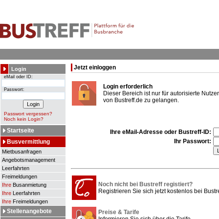
Jetzt einloggen
Login
eMail oder ID:
Login erforderlich
Passwort:
Dieser Bereich ist nur für autorisierte Nut
von Bustreff.de zu gelangen.
Passwort vergessen?
Noch kein Login?
Startseite
Ihre eMail-Adresse oder Bustreff-ID:
Ihr Passwort:
Busvermittlung
Mietbusanfragen
Angebotsmanagement
Leerfahrten
Freimeldungen
Noch nicht bei Bustreff registiert?
Ihre
Busanmietung
Registrieren Sie sich jetzt kostenlos bei Bustre
Ihre
Leerfahrten
Ihre
Freimeldungen
Stellenangebote
Preise & Tarife