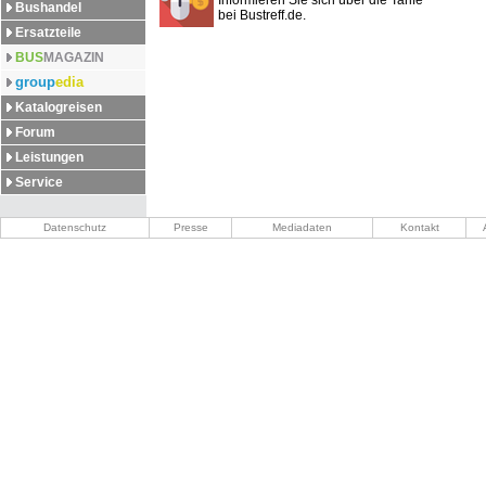
Informieren Sie sich über die Tarife
Bushandel
bei Bustreff.de.
Ersatzteile
BUS
MAGAZIN
group
edia
Katalogreisen
Forum
Leistungen
Service
Datenschutz
Presse
Mediadaten
Kontakt