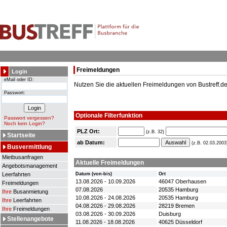
Freimeldungen
Login
eMail oder ID:
Nutzen Sie die aktuellen Freimeldungen von Bustreff.de
Passwort:
Optionale Filterfunktion
Passwort vergessen?
Noch kein Login?
PLZ Ort:
(z.B. 32)
Startseite
ab Datum:
(z.B. 02.03.2003
Busvermittlung
Mietbusanfragen
Aktuelle Freimeldungen
Angebotsmanagement
Leerfahrten
Datum (von-bis)
Ort
13.08.2026 - 10.09.2026
46047 Oberhausen
Freimeldungen
07.08.2026
20535 Hamburg
Ihre
Busanmietung
10.08.2026 - 24.08.2026
20535 Hamburg
Ihre
Leerfahrten
04.08.2026 - 29.08.2026
28219 Bremen
Ihre
Freimeldungen
03.08.2026 - 30.09.2026
Duisburg
Stellenangebote
11.08.2026 - 18.08.2026
40625 Düsseldorf