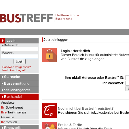
Jetzt einloggen
Login
eMail oder ID:
Login erforderlich
Passwort:
Dieser Bereich ist nur für autorisierte Nut
von Bustreff.de zu gelangen.
Passwort vergessen?
Noch kein Login?
Startseite
Ihre eMail-Adresse oder Bustreff-ID:
Ihr Passwort:
Busvermittlung
Stellenangebote
Bushandel
Angebote
Ihr
Solo-Inserat
Noch nicht bei Bustreff registiert?
Ihre
Tarif-Inserate
Registrieren Sie sich jetzt kostenlos bei Bustre
Gesuche
Ihr
Gesuch
Preise & Tarife
Ersatzteile