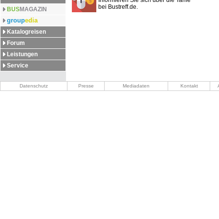
Informieren Sie sich über die Tarife
bei Bustreff.de.
BUS
MAGAZIN
group
edia
Katalogreisen
Forum
Leistungen
Service
Datenschutz
Presse
Mediadaten
Kontakt