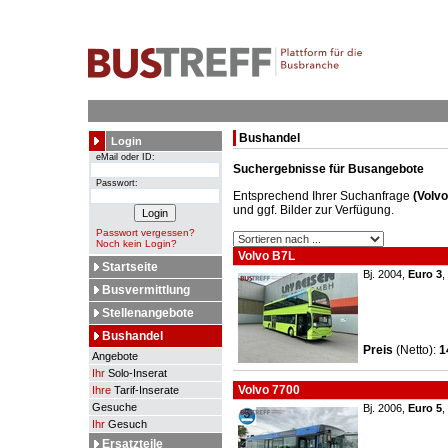
Bushandel
Login
eMail oder ID:
Suchergebnisse für Busangebote
Passwort:
Entsprechend Ihrer Suchanfrage
(Volvo,
und ggf. Bilder zur Verfügung.
Passwort vergessen?
Noch kein Login?
Volvo B7L
Startseite
Bj. 2004,
Euro 3
,
Busvermittlung
Stellenangebote
Bushandel
Preis
(Netto)
:
1
Angebote
Ihr
Solo-Inserat
Volvo 7700
Ihre
Tarif-Inserate
Gesuche
Bj. 2006,
Euro 5
,
Ihr
Gesuch
Ersatzteile