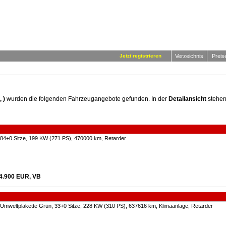
Jetzt registrieren
Verzeichnis
Preis
 )
wurden die folgenden Fahrzeugangebote gefunden. In der
Detailansicht
stehen
 84+0 Sitze, 199 KW (271 PS), 470000 km, Retarder
4.900 EUR, VB
 Umweltplakette Grün, 33+0 Sitze, 228 KW (310 PS), 637616 km, Klimaanlage, Retarder