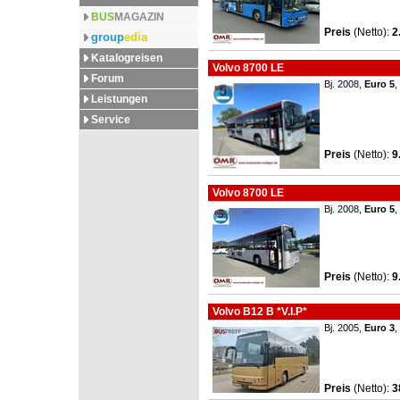
BUS
MAGAZIN
Preis
(Netto)
:
2
group
edia
Katalogreisen
Volvo 8700 LE
Forum
Bj. 2008,
Euro 5
,
Leistungen
Service
Preis
(Netto)
:
9
Volvo 8700 LE
Bj. 2008,
Euro 5
,
Preis
(Netto)
:
9
Volvo B12 B *V.I.P*
Bj. 2005,
Euro 3
,
Preis
(Netto)
:
3