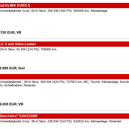
Hand KLIMA EURO 5
 Umweltplakette Grün, 42+0 Sitze, 250 KW (340 PS), 565000 km, Klimaanlage
.700 EUR, VB
LC 4 und Volvo Lauber
 33+0 Sitze, 91 KW (124 PS), 700000 km,
9.990 EUR, fest
 Umweltplakette , 38+0 Sitze, 309 KW (420 PS), 737551 km, WC, Tische, Klimaanlage, Küche
m, Schlafkabine, Retarder
9.000 EUR, VB
Deu Fahrz*´530/315/NF
 Umweltplakette Grün, 38+0 Sitze, 228 KW (310 PS), 532815 km, Klimaanlage, Retarder