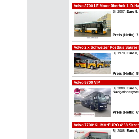
Volvo 8700 LE Motor überholt 1. D-
Bj. 2007,
Euro 5
,
Preis
(Netto)
:
3
Volvo 2 x Schweizer Postbus Saurer 
Bj. 1970,
Euro 0
,
Preis
(Netto)
:
9
Volvo 9700 VIP
Bj. 2008,
Euro 5
,
Navigationssyste
Preis
(Netto)
:
6
Volvo 7700*KLIMA*EURO 4*38 Sitze*
Bj. 2008,
Euro 4
,