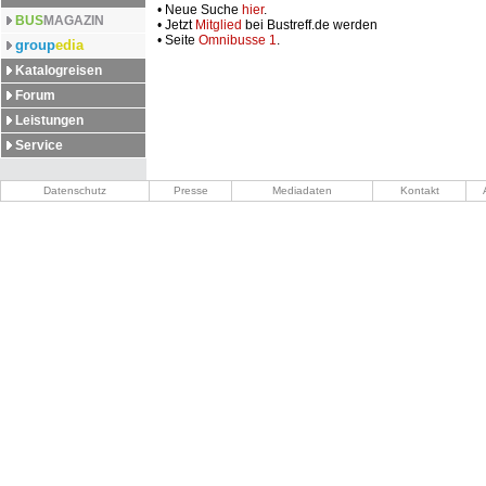
• Neue Suche
hier
.
BUS
MAGAZIN
• Jetzt
Mitglied
bei Bustreff.de werden
• Seite
Omnibusse 1
.
group
edia
Katalogreisen
Forum
Leistungen
Service
Datenschutz
Presse
Mediadaten
Kontakt