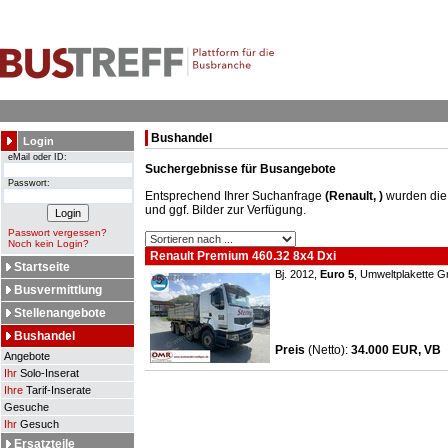
Bushandel
Login
eMail oder ID:
Suchergebnisse für Busangebote
Passwort:
Entsprechend Ihrer Suchanfrage
(Renault, )
wurden die
und ggf. Bilder zur Verfügung.
Passwort vergessen?
Noch kein Login?
Renault Premium 460.32 8x4 Dxi
Startseite
Bj. 2012,
Euro 5
, Umweltplakette G
Busvermittlung
Stellenangebote
Bushandel
Preis
(Netto)
:
34.000 EUR, VB
Angebote
Ihr
Solo-Inserat
Ihre
Tarif-Inserate
Gesuche
Ihr
Gesuch
Ersatzteile