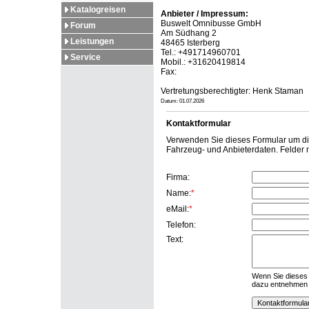
Katalogreisen
Anbieter / Impressum:
Buswelt Omnibusse GmbH
Forum
Am Südhang 2
Leistungen
48465 Isterberg
Tel.: +491714960701
Service
Mobil.: +31620419814
Fax:
Vertretungsberechtigter: Henk Staman
Datum: 01.07.2026
Kontaktformular
Verwenden Sie dieses Formular um dire
Fahrzeug- und Anbieterdaten. Felder
Firma:
Name:
*
eMail:
*
Telefon:
Text:
Wenn Sie dieses 
dazu entnehmen S