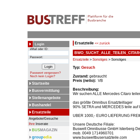
Ersatzteile
<< zurück
Login
eMail oder ID:
BWO_SUCHT_ALLE_TEILEN_CITARO
Passwort:
Ersatzteile
>
Sonstiges
> Sonstiges
Typ:
Gesuch
Passwort vergessen?
Zustand:
gebraucht
Noch kein Login?
Preis (netto):
VB
Startseite
Beschreibung:
Busvermittlung
Wir suchen ALLE Mercedes Citaro teile
Stellenangebote
das größte Omnibus Ersatzteillager
Bushandel
90% SETRA und MERCEDES teile auf l
Ersatzteile
UBER 1000,- EURO LIEFERUNG FRE
Angebote/Gesuche
Ihre
Inserate
Unsere Deutsche Filiale:
Buswelt Omnibusse GmbH Isterberg De
BUS
MAGAZIN
mob. 0049 1714960701
group
edia
www.busweltbusersatzteile.com