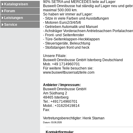
90% SETRA und MERCEDES teile auf Lager
Katalogreisen
Buswelt Omnibusse hat ständig auf Lager neu und gebra
maximal 500.000 km.
Forum
So haben wir immer auf Lager:
Leistungen
- Sitze in viele Farben und Ausstattungen
- Motoren Euro2/3/4/5/6
Service
- Getrieben Automatik und Manuel
- Achsträger Vorderachsen Antriebsachsen Portalachse
- Front- und Seitenfenster
- Türe-Seitenklappen-Heckklappen
- Steuersgeräte, Beleuchtung
- Stoßstangen front und heck
Unsere Filiale:
Buswelt Omnibusse GmbH Isterberg Deutschland
Mob. +49 1714960701
Für weitere Teile besuchen sie:
www.busweltbusersatzteile.com
Anbieter / Impressum:
Buswelt Omnibusse GmbH
Am Südhang 2
48465 Isterberg
Tel.: +491714960701
Mobil.: +31620419814
Fax:
Vertretungsberechtigter: Henk Staman
Datum: 03.06.2026
Kontaktformular