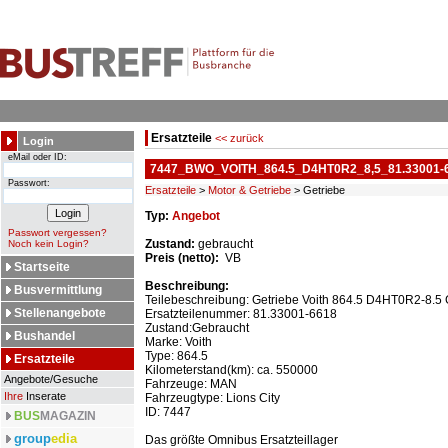
Ersatzteile
<< zurück
Login
eMail oder ID:
7447_BWO_VOITH_864.5_D4HT0R2_8,5_81.33001-
Passwort:
Ersatzteile
>
Motor & Getriebe
> Getriebe
Typ:
Angebot
Passwort vergessen?
Zustand:
gebraucht
Noch kein Login?
Preis (netto):
VB
Startseite
Beschreibung:
Busvermittlung
Teilebeschreibung: Getriebe Voith 864.5 D4HT0R2-8.5 
Stellenangebote
Ersatzteilenummer: 81.33001-6618
Zustand:Gebraucht
Bushandel
Marke: Voith
Type: 864.5
Ersatzteile
Kilometerstand(km): ca. 550000
Angebote/Gesuche
Fahrzeuge: MAN
Ihre
Inserate
Fahrzeugtype: Lions City
ID: 7447
BUS
MAGAZIN
group
edia
Das größte Omnibus Ersatzteillager