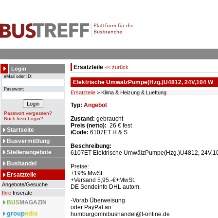
Ersatzteile
<< zurück
Login
eMail oder ID:
Elektrische UmwälzPumpe(Hzg.)U4812, 24V,104 W
Passwort:
Ersatzteile
> Klima & Heizung & Lueftung
Typ:
Angebot
Passwort vergessen?
Zustand:
gebraucht
Noch kein Login?
Preis (netto):
26 € fest
Startseite
iCode:
6107ET H & S
Busvermittlung
Beschreibung:
Stellenangebote
6107ET Elektrische UmwälzPumpe(Hzg.)U4812, 24V,10
Bushandel
Preise:
+19% MwSt.
Ersatzteile
+Versand 5,95.-€+MwSt.
Angebote/Gesuche
DE Sendeinfo DHL autom.
Ihre
Inserate
-Vorab Überweisung
BUS
MAGAZIN
oder PayPal an
group
edia
homburgomnibushandel@t-online.de