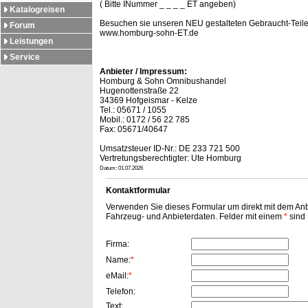
( Bitte INummer _ _ _ _ ET angeben)
Katalogreisen
Besuchen sie unseren NEU gestalteten Gebraucht-Teile 
Forum
www.homburg-sohn-ET.de
Leistungen
Service
Anbieter / Impressum:
Homburg & Sohn Omnibushandel
Hugenottenstraße 22
34369 Hofgeismar - Kelze
Tel.: 05671 / 1055
Mobil.: 0172 / 56 22 785
Fax: 05671/40647
Umsatzsteuer ID-Nr.: DE 233 721 500
Vertretungsberechtigter: Ute Homburg
Datum: 01.07.2026
Kontaktformular
Verwenden Sie dieses Formular um direkt mit dem Anbi
Fahrzeug- und Anbieterdaten. Felder mit einem
*
sind P
Firma:
Name:
*
eMail:
*
Telefon:
Text: