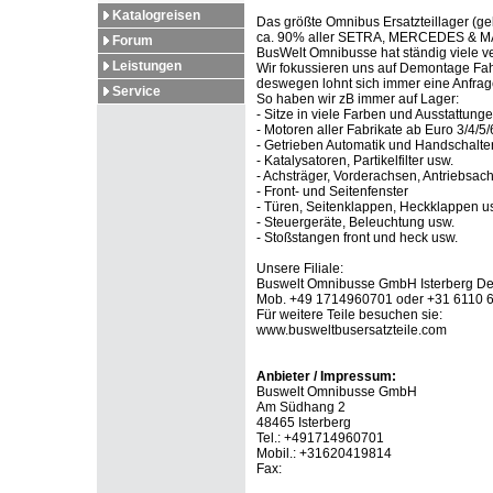
Katalogreisen
Das größte Omnibus Ersatzteillager (ge
ca. 90% aller SETRA, MERCEDES & MAN 
Forum
BusWelt Omnibusse hat ständig viele ve
Leistungen
Wir fokussieren uns auf Demontage Fah
deswegen lohnt sich immer eine Anfrage
Service
So haben wir zB immer auf Lager:
- Sitze in viele Farben und Ausstattung
- Motoren aller Fabrikate ab Euro 3/4/5/
- Getrieben Automatik und Handschalte
- Katalysatoren, Partikelfilter usw.
- Achsträger, Vorderachsen, Antriebsach
- Front- und Seitenfenster
- Türen, Seitenklappen, Heckklappen u
- Steuergeräte, Beleuchtung usw.
- Stoßstangen front und heck usw.
Unsere Filiale:
Buswelt Omnibusse GmbH Isterberg De
Mob. +49 1714960701 oder +31 6110 6
Für weitere Teile besuchen sie:
www.busweltbusersatzteile.com
Anbieter / Impressum:
Buswelt Omnibusse GmbH
Am Südhang 2
48465 Isterberg
Tel.: +491714960701
Mobil.: +31620419814
Fax: