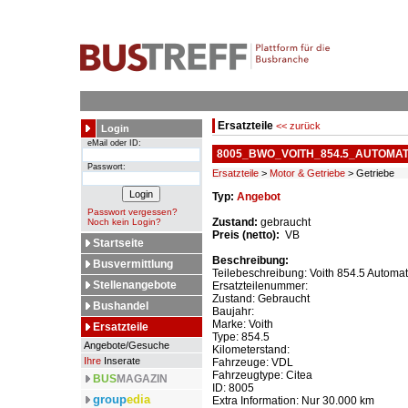
Ersatzteile
<< zurück
Login
eMail oder ID:
8005_BWO_VOITH_854.5_AUTOMAT
Passwort:
Ersatzteile
>
Motor & Getriebe
> Getriebe
Typ:
Angebot
Passwort vergessen?
Zustand:
gebraucht
Noch kein Login?
Preis (netto):
VB
Startseite
Beschreibung:
Busvermittlung
Teilebeschreibung: Voith 854.5 Automat
Stellenangebote
Ersatzteilenummer:
Zustand: Gebraucht
Bushandel
Baujahr:
Marke: Voith
Ersatzteile
Type: 854.5
Angebote/Gesuche
Kilometerstand:
Ihre
Inserate
Fahrzeuge: VDL
Fahrzeugtype: Citea
BUS
MAGAZIN
ID: 8005
group
edia
Extra Information: Nur 30.000 km