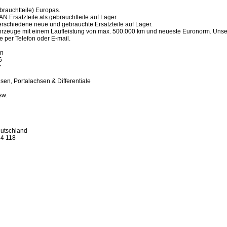
brauchtteile) Europas.
Ersatzteile als gebrauchtteile auf Lager
rschiedene neue und gebrauchte Ersatzteile auf Lager.
rzeuge mit einem Laufleistung von max. 500.000 km und neueste Euronorm. Unsere 
 per Telefon oder E-mail.
en
6
r
sen, Portalachsen & Differentiale
sw.
utschland
4 118