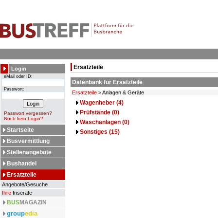
Ersatzteile
Login
eMail oder ID:
Datenbank für Ersatzteile
Passwort:
Ersatzteile
> Anlagen & Geräte
Wagenheber (4)
Prüfstände (0)
Passwort vergessen?
Noch kein Login?
Waschanlagen (0)
Startseite
Sonstiges (15)
Busvermittlung
Stellenangebote
Bushandel
Ersatzteile
Angebote/Gesuche
Ihre
Inserate
BUS
MAGAZIN
group
edia