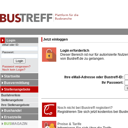
Jetzt einloggen
Login
eMail oder ID:
Login erforderlich
Passwort:
Dieser Bereich ist nur für autorisierte Nut
von Bustreff.de zu gelangen.
Passwort vergessen?
Noch kein Login?
Startseite
Ihre eMail-Adresse oder Bustreff-ID:
Ihr Passwort:
Busvermittlung
Stellenangebote
Busfahrerliste
Stellenangebote
Ihre Stellenangebote
Noch nicht bei Bustreff registiert?
Bushandel
Registrieren Sie sich jetzt kostenlos bei Bustre
Ersatzteile
BUS
MAGAZIN
Preise & Tarife