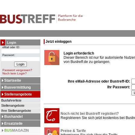
Jetzt einloggen
Login
eMail oder ID:
Login erforderlich
Passwort:
Dieser Bereich ist nur für autorisierte Nut
von Bustreff.de zu gelangen.
Passwort vergessen?
Noch kein Login?
Startseite
Ihre eMail-Adresse oder Bustreff-ID:
Ihr Passwort:
Busvermittlung
Stellenangebote
Busfahrerliste
Stellenangebote
Ihre Stellenangebote
Noch nicht bei Bustreff registiert?
Bushandel
Registrieren Sie sich jetzt kostenlos bei Bustre
Ersatzteile
BUS
MAGAZIN
Preise & Tarife