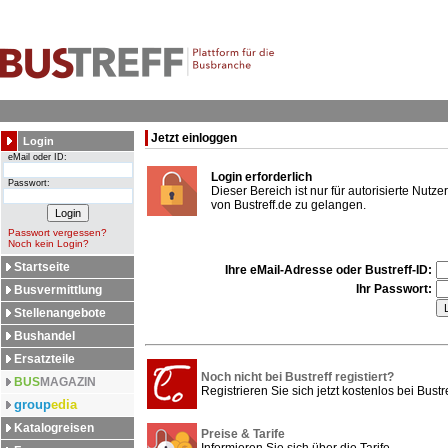
Jetzt einloggen
Login
eMail oder ID:
Login erforderlich
Passwort:
Dieser Bereich ist nur für autorisierte Nut
von Bustreff.de zu gelangen.
Passwort vergessen?
Noch kein Login?
Startseite
Ihre eMail-Adresse oder Bustreff-ID:
Ihr Passwort:
Busvermittlung
Stellenangebote
Bushandel
Ersatzteile
Noch nicht bei Bustreff registiert?
BUS
MAGAZIN
Registrieren Sie sich jetzt kostenlos bei Bustre
group
edia
Katalogreisen
Preise & Tarife