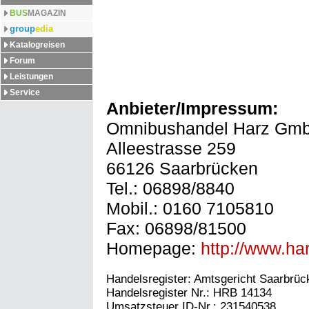
BUS
MAGAZIN
group
edia
Katalogreisen
Forum
Leistungen
Service
Anbieter/Impressum:
Omnibushandel Harz Gm
Alleestrasse 259
66126 Saarbrücken
Tel.: 06898/8840
Mobil.: 0160 7105810
Fax: 06898/81500
Homepage:
http://www.ha
Handelsregister: Amtsgericht Saarbrüc
Handelsregister Nr.: HRB 14134
Umsatzsteuer ID-Nr.: 231540538