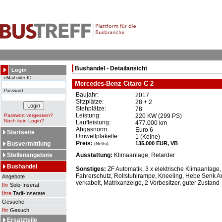
Bushandel - Detailansicht
Login
eMail oder ID:
Mercedes-Benz Citaro C 2
Passwort:
Baujahr:
2017
Sitzplätze:
28 + 2
Stehplätze:
78
Leistung:
Passwort vergessen?
220 KW (299 PS)
Noch kein Login?
Laufleistung:
477.000 km
Abgasnorm:
Euro 6
Startseite
Umweltplakette:
1 (Keine)
Preis:
Busvermittlung
135.000 EUR, VB
(Netto)
Stellenangebote
Ausstattung:
Klimaanlage, Retarder
Bushandel
Sonstiges:
ZF Automatik, 3 x elektrische Klimaanlage,
Fahrerschutz, Rollstuhlrampe, Kneeling, Hebe Senk An
Angebote
verkabelt, Matrixanzeige, 2 Vorbesitzer, guter Zustand
Ihr
Solo-Inserat
Ihre
Tarif-Inserate
Gesuche
Ihr
Gesuch
Ersatzteile