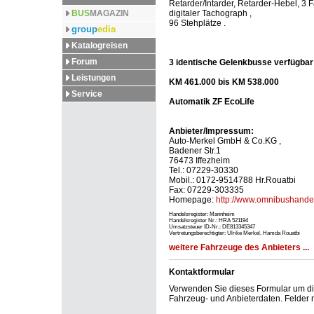
Retarder/Intarder, Retarder-Hebel, 3
BUS
MAGAZIN
digitaler Tachograph ,
96 Stehplätze .
group
edia
Katalogreisen
Forum
3 identische Gelenkbusse verfügbar 
Leistungen
KM 461.000 bis KM 538.000
Service
Automatik ZF EcoLife
Anbieter/Impressum:
Auto-Merkel GmbH & Co.KG ,
Badener Str.1
76473 Iffezheim
Tel.: 07229-30330
Mobil.: 0172-9514788 Hr.Rouatbi
Fax: 07229-303335
Homepage:
http://www.omnibushande
Handelsregister: Mannheim
Handelsregister Nr.: HRA 521194
Umsatzsteuer ID-Nr.: DE813345347
Vertretungsberechtigter: Ulrike Merkel, Hamda Rouatbi
weitere Fahrzeuge des Anbieters ...
Kontaktformular
Verwenden Sie dieses Formular um dire
Fahrzeug- und Anbieterdaten. Felder