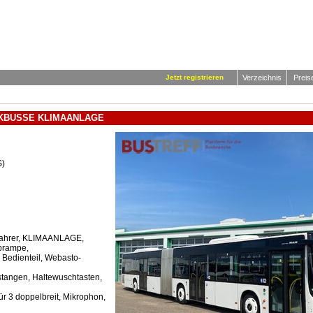
Jetzt registrieren
Verzeichnis
Preis
ENKBUSSE KLIMAANLAGE
S)
 Fahrer, KLIMAANLAGE,
prampe,
 Bedienteil, Webasto-
estangen, Haltewuschtasten,
Tür 3 doppelbreit, Mikrophon,