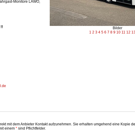
 Fahrgast-Monitore LAWO,
!!
Bilder
1
2
3
4
5
6
7
8
9
10
11
12
1
l.de
kt mit dem Anbieter Kontakt aufzunehmen. Sie erhalten umgehend eine Kopie der er
 mit einem
*
sind Pflichtfelder.