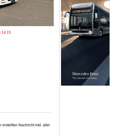
3
14
15
stellten Nachricht inkl. aller