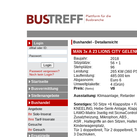
Bushandel - Detailansicht
Login
eMail oder ID:
MAN 3x A 23 LIONS CITY GEL
Passwort:
Baujahr:
2018
Sitzplätze:
56 + 1
Stehplätze:
96
Leistung:
Passwort vergessen?
265 KW (360 P
Noch kein Login?
Laufleistung:
485.000 km
Abgasnorm:
Euro 6
Startseite
Umweltplakette:
4 (Grün)
Preis:
Busvermittlung
VB
(Netto)
Stellenangebote
Ausstattung:
Klimaanlage, Retarder
Bushandel
Sonstiges:
50 Sitze +6 Klappsitze +
KNEELING, Hebe-Senk-Anlage, Klap
Angebote
LAWO-Matrix 3seitig mit SicmaControl
Ihr
Solo-Inserat
Zusatzheizung, Mikrophon, ABS ,
Ihre
Tarif-Inserate
ASR , Haltegriffe an den Sitzen, Halt
Gesuche
Kinderwagenplatz,
Ihr
Gesuch
Tür 1 doppelbreit, Tür 2 doppelbreit, 
3 Dachluken,
Ersatzteile