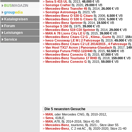
>
Setra S 415 UL
Bj. 2013,
48.000 €
VB
>
Sonstige Crafter
Bj. 2020,
29.000 €
VB
BUS
MAGAZIN
>
Mercedes-Benz Transfer 45
Bj. 2014,
26.000 €
VB
group
edia
>
Sonstige Astromega
Bj. 2023,
VB
>
Mercedes-Benz O 530 G Citaro
Bj. 2006,
6.500 €
VB
Katalogreisen
>
Mercedes-Benz O 530 G Citaro
Bj. 2006,
5.000 €
VB
>
Mercedes-Benz Sprinter
Bj. 2014,
19.500 €
VB
Forum
>
Sonstige S 150
Bj. 1975,
39.000 €
VB
>
Mercedes-Benz 519 CDI Sprinter
Bj. 2014,
29.000 €
VB
Leistungen
>
MAN A 78 Lions City LE Ü
Bj. 2015,
39.000 €
VB
>
Mercedes-Benz Citaro C2 G , Klima , Gurte
Bj. 2017,
159.
Service
>
Iveco Crossway LE M | 2 Fahrzeuge
Bj. 2019,
49.000 €
VB
>
Mercedes-Benz Citaro C2 LE 2014/2015 , 4 Fahrzeuge
Bj.
>
Van Hool TX17 Acron | Panorama-Glasdach
Bj. 2017,
149
>
Sonstige Futura FHD2-122/440
Bj. 2015,
92.500 €
VB
>
Mercedes-Benz Conecto G
Bj. 2015,
67.000 €
VB
>
Mercedes-Benz Tourismo 17 RHD
Bj. 2018,
159.000 €
VB
>
Mercedes-Benz Conecto G
Bj. 2015,
59.000 €
VB
Die 5 neuesten Gesuche
>
MAN
, oder Mercedes CNG, Bj. 2010-2012,
>
Setra
, 418LE,
>
MAN
, A78, Bj. 2014-2016, Sitze 41-55
>
Mercedes-Benz
, tourismo, Bj. 2021-, Sitze über 55
>
Mercedes-Benz
, C 2 mit AC , Bj. 2020-2020, Sitze 21-40