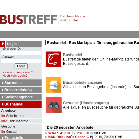
Bushandel - Bus Marktplatz für neue, gebrauchte B
Login
eMail oder ID:
Bushandel
Passwort:
Bustreff.de bietet den Online-Marktplatz für
Busse gesucht.
Passwort vergessen?
Noch kein Login?
Busangebote anzeigen
Startseite
Alle aktuellen Busangebote (Inserate) mit Su
Busvermittlung
Stellenangebote
Gesuche (Händlerzugang)
Bushandel
Alle aktuellen Busgesuche für gebrauchte Bu
Angebote
Ihr
Solo-Inserat
Ihre
Tarif-Inserate
Gesuche
Die 20 neuesten Angebote
Ihr
Gesuch
>
Setra S 417 UL
Bj. 2016,
119.000 €
VB
>
MAN R09 Lion´s Coach C
Bj. 2015,
79.000 €
VB
Ersatzteile