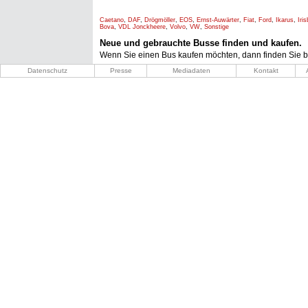
Caetano
,
DAF
,
Drögmöller
,
EOS
,
Ernst-Auwärter
,
Fiat
,
Ford
,
Ikarus
,
Iri
Bova
,
VDL Jonckheere
,
Volvo
,
VW
,
Sonstige
Neue und gebrauchte Busse finden und kaufen.
Wenn Sie einen Bus kaufen möchten, dann finden Sie b
Datenschutz
Presse
Mediadaten
Kontakt