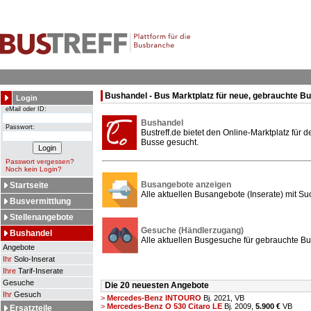
Bushandel - Bus Marktplatz für neue, gebrauchte B
Login
eMail oder ID:
Bushandel
Passwort:
Bustreff.de bietet den Online-Marktplatz für
Busse gesucht.
Passwort vergessen?
Noch kein Login?
Busangebote anzeigen
Startseite
Alle aktuellen Busangebote (Inserate) mit Su
Busvermittlung
Stellenangebote
Gesuche (Händlerzugang)
Bushandel
Alle aktuellen Busgesuche für gebrauchte Bu
Angebote
Ihr
Solo-Inserat
Ihre
Tarif-Inserate
Gesuche
Die 20 neuesten Angebote
Ihr
Gesuch
>
Mercedes-Benz INTOURO
Bj. 2021,
VB
>
Mercedes-Benz O 530 Citaro LE
Bj. 2009,
5.900 €
VB
Ersatzteile