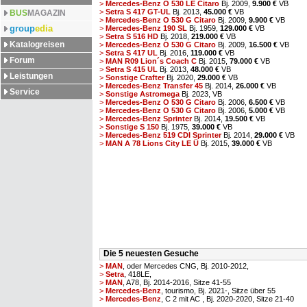
>
Mercedes-Benz O 530 LE Citaro
Bj. 2009,
9.900 €
VB
>
Setra S 417 GT-UL
Bj. 2013,
45.000 €
VB
BUS
MAGAZIN
>
Mercedes-Benz O 530 G Citaro
Bj. 2009,
9.900 €
VB
group
edia
>
Mercedes-Benz 190 SL
Bj. 1959,
129.000 €
VB
>
Setra S 516 HD
Bj. 2018,
219.000 €
VB
Katalogreisen
>
Mercedes-Benz O 530 G Citaro
Bj. 2009,
16.500 €
VB
>
Setra S 417 UL
Bj. 2016,
119.000 €
VB
Forum
>
MAN R09 Lion´s Coach C
Bj. 2015,
79.000 €
VB
>
Setra S 415 UL
Bj. 2013,
48.000 €
VB
Leistungen
>
Sonstige Crafter
Bj. 2020,
29.000 €
VB
>
Mercedes-Benz Transfer 45
Bj. 2014,
26.000 €
VB
Service
>
Sonstige Astromega
Bj. 2023,
VB
>
Mercedes-Benz O 530 G Citaro
Bj. 2006,
6.500 €
VB
>
Mercedes-Benz O 530 G Citaro
Bj. 2006,
5.000 €
VB
>
Mercedes-Benz Sprinter
Bj. 2014,
19.500 €
VB
>
Sonstige S 150
Bj. 1975,
39.000 €
VB
>
Mercedes-Benz 519 CDI Sprinter
Bj. 2014,
29.000 €
VB
>
MAN A 78 Lions City LE Ü
Bj. 2015,
39.000 €
VB
Die 5 neuesten Gesuche
>
MAN
, oder Mercedes CNG, Bj. 2010-2012,
>
Setra
, 418LE,
>
MAN
, A78, Bj. 2014-2016, Sitze 41-55
>
Mercedes-Benz
, tourismo, Bj. 2021-, Sitze über 55
>
Mercedes-Benz
, C 2 mit AC , Bj. 2020-2020, Sitze 21-40