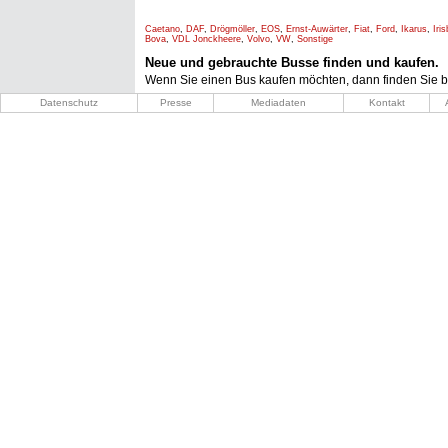
Caetano
,
DAF
,
Drögmöller
,
EOS
,
Ernst-Auwärter
,
Fiat
,
Ford
,
Ikarus
,
Iri
Bova
,
VDL Jonckheere
,
Volvo
,
VW
,
Sonstige
Neue und gebrauchte Busse finden und kaufen.
Wenn Sie einen Bus kaufen möchten, dann finden Sie b
Datenschutz
Presse
Mediadaten
Kontakt