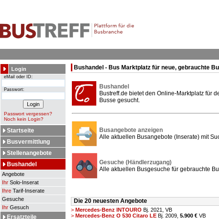
Bushandel - Bus Marktplatz für neue, gebrauchte B
Login
eMail oder ID:
Bushandel
Passwort:
Bustreff.de bietet den Online-Marktplatz für
Busse gesucht.
Passwort vergessen?
Noch kein Login?
Busangebote anzeigen
Startseite
Alle aktuellen Busangebote (Inserate) mit Su
Busvermittlung
Stellenangebote
Gesuche (Händlerzugang)
Bushandel
Alle aktuellen Busgesuche für gebrauchte Bu
Angebote
Ihr
Solo-Inserat
Ihre
Tarif-Inserate
Gesuche
Die 20 neuesten Angebote
Ihr
Gesuch
>
Mercedes-Benz INTOURO
Bj. 2021,
VB
>
Mercedes-Benz O 530 Citaro LE
Bj. 2009,
5.900 €
VB
Ersatzteile