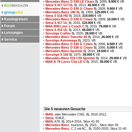
>
Mercedes-Benz O 530 LE Citaro
Bj. 2009,
9.900 €
VB
>
Setra S 417 GT-UL
Bj. 2013,
45.000 €
VB
BUS
MAGAZIN
>
Mercedes-Benz O 530 G Citaro
Bj. 2009,
9.900 €
VB
group
edia
>
Mercedes-Benz 190 SL
Bj. 1959,
129.000 €
VB
>
Setra S 516 HD
Bj. 2018,
219.000 €
VB
Katalogreisen
>
Mercedes-Benz O 530 G Citaro
Bj. 2009,
16.500 €
VB
>
Setra S 417 UL
Bj. 2016,
119.000 €
VB
Forum
>
MAN R09 Lion´s Coach C
Bj. 2015,
79.000 €
VB
>
Setra S 415 UL
Bj. 2013,
48.000 €
VB
Leistungen
>
Sonstige Crafter
Bj. 2020,
29.000 €
VB
>
Mercedes-Benz Transfer 45
Bj. 2014,
26.000 €
VB
Service
>
Sonstige Astromega
Bj. 2023,
VB
>
Mercedes-Benz O 530 G Citaro
Bj. 2006,
6.500 €
VB
>
Mercedes-Benz O 530 G Citaro
Bj. 2006,
5.000 €
VB
>
Mercedes-Benz Sprinter
Bj. 2014,
19.500 €
VB
>
Sonstige S 150
Bj. 1975,
39.000 €
VB
>
Mercedes-Benz 519 CDI Sprinter
Bj. 2014,
29.000 €
VB
>
MAN A 78 Lions City LE Ü
Bj. 2015,
39.000 €
VB
Die 5 neuesten Gesuche
>
MAN
, oder Mercedes CNG, Bj. 2010-2012,
>
Setra
, 418LE,
>
MAN
, A78, Bj. 2014-2016, Sitze 41-55
>
Mercedes-Benz
, tourismo, Bj. 2021-, Sitze über 55
>
Mercedes-Benz
, C 2 mit AC , Bj. 2020-2020, Sitze 21-40