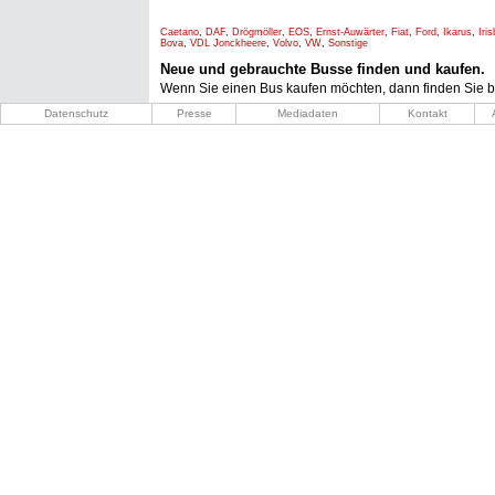
Caetano
,
DAF
,
Drögmöller
,
EOS
,
Ernst-Auwärter
,
Fiat
,
Ford
,
Ikarus
,
Iri
Bova
,
VDL Jonckheere
,
Volvo
,
VW
,
Sonstige
Neue und gebrauchte Busse finden und kaufen.
Wenn Sie einen Bus kaufen möchten, dann finden Sie b
Datenschutz
Presse
Mediadaten
Kontakt