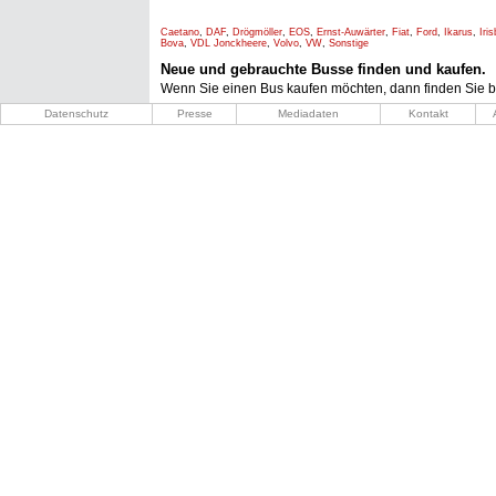
Caetano
,
DAF
,
Drögmöller
,
EOS
,
Ernst-Auwärter
,
Fiat
,
Ford
,
Ikarus
,
Iri
Bova
,
VDL Jonckheere
,
Volvo
,
VW
,
Sonstige
Neue und gebrauchte Busse finden und kaufen.
Wenn Sie einen Bus kaufen möchten, dann finden Sie b
Datenschutz
Presse
Mediadaten
Kontakt