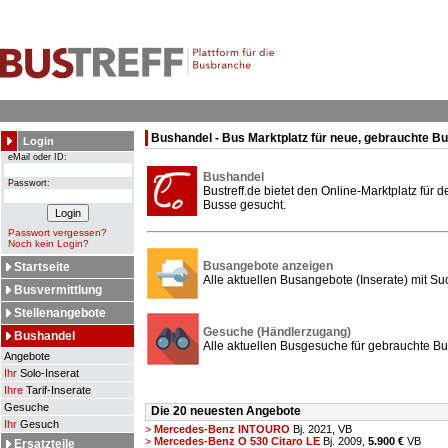
Bushandel - Bus Marktplatz für neue, gebrauchte B
Login
eMail oder ID:
Bushandel
Passwort:
Bustreff.de bietet den Online-Marktplatz für
Busse gesucht.
Passwort vergessen?
Noch kein Login?
Busangebote anzeigen
Startseite
Alle aktuellen Busangebote (Inserate) mit Su
Busvermittlung
Stellenangebote
Gesuche (Händlerzugang)
Bushandel
Alle aktuellen Busgesuche für gebrauchte Bu
Angebote
Ihr
Solo-Inserat
Ihre
Tarif-Inserate
Gesuche
Die 20 neuesten Angebote
Ihr
Gesuch
>
Mercedes-Benz INTOURO
Bj. 2021,
VB
>
Mercedes-Benz O 530 Citaro LE
Bj. 2009,
5.900 €
VB
Ersatzteile