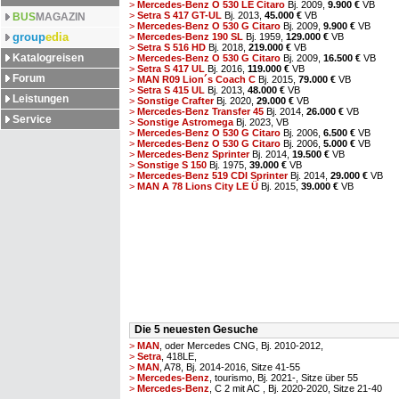
>
Mercedes-Benz O 530 LE Citaro
Bj. 2009,
9.900 €
VB
>
Setra S 417 GT-UL
Bj. 2013,
45.000 €
VB
BUS
MAGAZIN
>
Mercedes-Benz O 530 G Citaro
Bj. 2009,
9.900 €
VB
group
edia
>
Mercedes-Benz 190 SL
Bj. 1959,
129.000 €
VB
>
Setra S 516 HD
Bj. 2018,
219.000 €
VB
Katalogreisen
>
Mercedes-Benz O 530 G Citaro
Bj. 2009,
16.500 €
VB
>
Setra S 417 UL
Bj. 2016,
119.000 €
VB
Forum
>
MAN R09 Lion´s Coach C
Bj. 2015,
79.000 €
VB
>
Setra S 415 UL
Bj. 2013,
48.000 €
VB
Leistungen
>
Sonstige Crafter
Bj. 2020,
29.000 €
VB
>
Mercedes-Benz Transfer 45
Bj. 2014,
26.000 €
VB
Service
>
Sonstige Astromega
Bj. 2023,
VB
>
Mercedes-Benz O 530 G Citaro
Bj. 2006,
6.500 €
VB
>
Mercedes-Benz O 530 G Citaro
Bj. 2006,
5.000 €
VB
>
Mercedes-Benz Sprinter
Bj. 2014,
19.500 €
VB
>
Sonstige S 150
Bj. 1975,
39.000 €
VB
>
Mercedes-Benz 519 CDI Sprinter
Bj. 2014,
29.000 €
VB
>
MAN A 78 Lions City LE Ü
Bj. 2015,
39.000 €
VB
Die 5 neuesten Gesuche
>
MAN
, oder Mercedes CNG, Bj. 2010-2012,
>
Setra
, 418LE,
>
MAN
, A78, Bj. 2014-2016, Sitze 41-55
>
Mercedes-Benz
, tourismo, Bj. 2021-, Sitze über 55
>
Mercedes-Benz
, C 2 mit AC , Bj. 2020-2020, Sitze 21-40