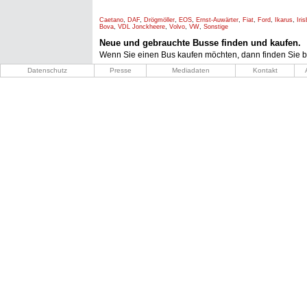
Caetano
,
DAF
,
Drögmöller
,
EOS
,
Ernst-Auwärter
,
Fiat
,
Ford
,
Ikarus
,
Iri
Bova
,
VDL Jonckheere
,
Volvo
,
VW
,
Sonstige
Neue und gebrauchte Busse finden und kaufen.
Wenn Sie einen Bus kaufen möchten, dann finden Sie b
Datenschutz
Presse
Mediadaten
Kontakt