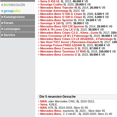
>
Setra S 415 UL
Bj. 2013,
48.000 €
VB
>
Sonstige Crafter
Bj. 2020,
29.000 €
VB
BUS
MAGAZIN
>
Mercedes-Benz Transfer 45
Bj. 2014,
26.000 €
VB
group
edia
>
Sonstige Astromega
Bj. 2023,
VB
>
Mercedes-Benz O 530 G Citaro
Bj. 2006,
6.500 €
VB
Katalogreisen
>
Mercedes-Benz O 530 G Citaro
Bj. 2006,
5.000 €
VB
>
Mercedes-Benz Sprinter
Bj. 2014,
19.500 €
VB
Forum
>
Sonstige S 150
Bj. 1975,
39.000 €
VB
>
Mercedes-Benz 519 CDI Sprinter
Bj. 2014,
29.000 €
VB
Leistungen
>
MAN A 78 Lions City LE Ü
Bj. 2015,
39.000 €
VB
>
Mercedes-Benz Citaro C2 G , Klima , Gurte
Bj. 2017,
159.
Service
>
Iveco Crossway LE M | 2 Fahrzeuge
Bj. 2019,
49.000 €
VB
>
Mercedes-Benz Citaro C2 LE 2014/2015 , 4 Fahrzeuge
Bj.
>
Van Hool TX17 Acron | Panorama-Glasdach
Bj. 2017,
149
>
Sonstige Futura FHD2-122/440
Bj. 2015,
92.500 €
VB
>
Mercedes-Benz Conecto G
Bj. 2015,
67.000 €
VB
>
Mercedes-Benz Tourismo 17 RHD
Bj. 2018,
159.000 €
VB
>
Mercedes-Benz Conecto G
Bj. 2015,
59.000 €
VB
Die 5 neuesten Gesuche
>
MAN
, oder Mercedes CNG, Bj. 2010-2012,
>
Setra
, 418LE,
>
MAN
, A78, Bj. 2014-2016, Sitze 41-55
>
Mercedes-Benz
, tourismo, Bj. 2021-, Sitze über 55
>
Mercedes-Benz
, C 2 mit AC , Bj. 2020-2020, Sitze 21-40