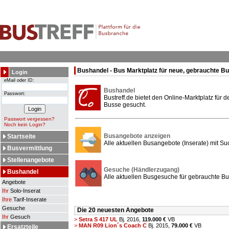
Bushandel - Bus Marktplatz für neue, gebrauchte B
Login
eMail oder ID:
Bushandel
Passwort:
Bustreff.de bietet den Online-Marktplatz für
Busse gesucht.
Passwort vergessen?
Noch kein Login?
Busangebote anzeigen
Startseite
Alle aktuellen Busangebote (Inserate) mit Su
Busvermittlung
Stellenangebote
Gesuche (Händlerzugang)
Bushandel
Alle aktuellen Busgesuche für gebrauchte Bu
Angebote
Ihr
Solo-Inserat
Ihre
Tarif-Inserate
Gesuche
Die 20 neuesten Angebote
Ihr
Gesuch
>
Setra S 417 UL
Bj. 2016,
119.000 €
VB
>
MAN R09 Lion´s Coach C
Bj. 2015,
79.000 €
VB
Ersatzteile