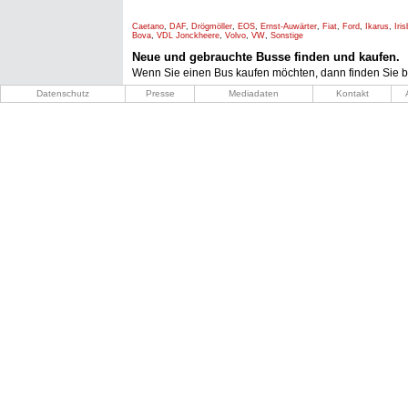
Caetano
,
DAF
,
Drögmöller
,
EOS
,
Ernst-Auwärter
,
Fiat
,
Ford
,
Ikarus
,
Iri
Bova
,
VDL Jonckheere
,
Volvo
,
VW
,
Sonstige
Neue und gebrauchte Busse finden und kaufen.
Wenn Sie einen Bus kaufen möchten, dann finden Sie b
Datenschutz
Presse
Mediadaten
Kontakt