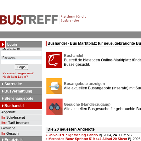
Bushandel - Bus Marktplatz für neue, gebrauchte B
Login
eMail oder ID:
Bushandel
Passwort:
Bustreff.de bietet den Online-Marktplatz für
Busse gesucht.
Passwort vergessen?
Noch kein Login?
Busangebote anzeigen
Startseite
Alle aktuellen Busangebote (Inserate) mit Su
Busvermittlung
Stellenangebote
Gesuche (Händlerzugang)
Bushandel
Alle aktuellen Busgesuche für gebrauchte Bu
Angebote
Ihr
Solo-Inserat
Ihre
Tarif-Inserate
Gesuche
Die 20 neuesten Angebote
Ihr
Gesuch
>
Volvo B7L Sightseeing Cabrio
Bj. 2004,
24.900 €
VB
>
Mercedes-Benz Sprinter 519 4x4 Allrad 20 Sitzer
Bj. 2026
Ersatzteile