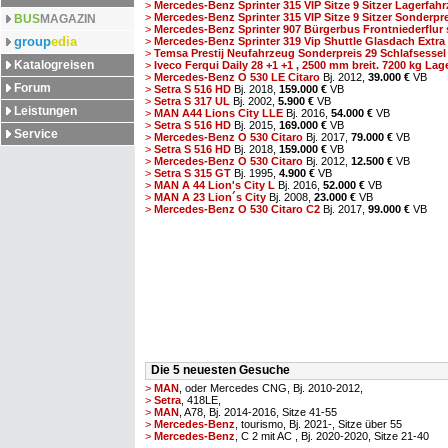
>
Mercedes-Benz Sprinter 315 VIP Sitze 9 Sitzer Lagerfahr
>
Mercedes-Benz Sprinter 315 VIP Sitze 9 Sitzer Sonderprei
BUS
MAGAZIN
>
Mercedes-Benz Sprinter 907 Bürgerbus Frontniederflur s
group
edia
>
Mercedes-Benz Sprinter 319 Vip Shuttle Glasdach Extra B
>
Temsa Prestij Neufahrzeug Sonderpreis 29 Schlafsessel s
Katalogreisen
>
Iveco Ferqui Daily 28 +1 +1 , 2500 mm breit. 7200 kg Lager
>
Mercedes-Benz O 530 LE Citaro
Bj. 2012,
39.000 €
VB
Forum
>
Setra S 516 HD
Bj. 2018,
159.000 €
VB
>
Setra S 317 UL
Bj. 2002,
5.900 €
VB
Leistungen
>
MAN A44 Lions City LLE
Bj. 2016,
54.000 €
VB
>
Setra S 516 HD
Bj. 2015,
169.000 €
VB
Service
>
Mercedes-Benz O 530 Citaro
Bj. 2017,
79.000 €
VB
>
Setra S 516 HD
Bj. 2018,
159.000 €
VB
>
Mercedes-Benz O 530 Citaro
Bj. 2012,
12.500 €
VB
>
Setra S 315 GT
Bj. 1995,
4.900 €
VB
>
MAN A 44 Lion's City L
Bj. 2016,
52.000 €
VB
>
MAN A 23 Lion´s City
Bj. 2008,
23.000 €
VB
>
Mercedes-Benz O 530 Citaro C2
Bj. 2017,
99.000 €
VB
Die 5 neuesten Gesuche
>
MAN
, oder Mercedes CNG, Bj. 2010-2012,
>
Setra
, 418LE,
>
MAN
, A78, Bj. 2014-2016, Sitze 41-55
>
Mercedes-Benz
, tourismo, Bj. 2021-, Sitze über 55
>
Mercedes-Benz
, C 2 mit AC , Bj. 2020-2020, Sitze 21-40