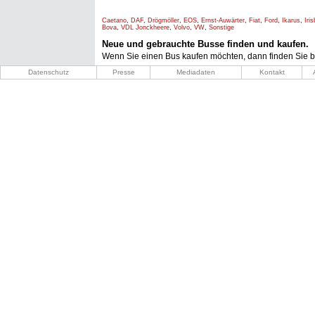
Caetano
,
DAF
,
Drögmöller
,
EOS
,
Ernst-Auwärter
,
Fiat
,
Ford
,
Ikarus
,
Iri
Bova
,
VDL Jonckheere
,
Volvo
,
VW
,
Sonstige
Neue und gebrauchte Busse finden und kaufen.
Wenn Sie einen Bus kaufen möchten, dann finden Sie b
Datenschutz
Presse
Mediadaten
Kontakt