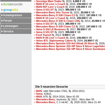
>
Sonstige Maxi Trailer
Bj. 2010,
6.900 €
VB
>
MAN R 10 Lion´s Coach
Bj. 2018,
139.000 €
VB
BUS
MAGAZIN
>
MAN R07 Lion´s Coach
Bj. 2018,
149.000 €
VB
group
edia
>
Setra S 531 DT
Bj. 2023,
389.000 €
VB
>
Mercedes-Benz Vito Tourer
Bj. 2022,
29.000 €
VB
Katalogreisen
>
Mercedes-Benz O 530 Citaro C2
Bj. 2022,
197.000 €
VB
>
MAN R 10 Lion´s Coach
Bj. 2018,
109.000 €
VB
Forum
>
Mercedes-Benz O 530 G Citaro CNG
Bj. 2013,
24.900 €
V
>
Setra S 531 DT
Bj. 2023,
389.000 €
VB
Leistungen
>
Mercedes-Benz O 530 Citaro C2
Bj. 2022,
197.000 €
VB
>
Setra S 416 LE Business
Bj. 2017,
89.500 €
VB
Service
>
Setra S 531 DT
Bj. 2023,
399.000 €
VB
>
Ford Transit
Bj. 2013,
9.900 €
VB
>
MAN R 09 Lion´s Coach
Bj. 2018,
149.000 €
VB
>
Volvo B7L Sightseeing Cabrio
Bj. 2004,
24.900 €
VB
>
Mercedes-Benz Sprinter 519 4x4 Allrad 20 Sitzer
Bj. 2026
>
Mercedes-Benz Sprinter 315 VIP Sitze 9 Sitzer Lagerfahr
>
Mercedes-Benz Sprinter 315 VIP Sitze 9 Sitzer Sonderprei
Die 5 neuesten Gesuche
>
MAN
, oder Mercedes CNG, Bj. 2010-2012,
>
Setra
, 418LE,
>
MAN
, A78, Bj. 2014-2016, Sitze 41-55
>
Mercedes-Benz
, tourismo, Bj. 2021-, Sitze über 55
>
Mercedes-Benz
, C 2 mit AC , Bj. 2020-2020, Sitze 21-40