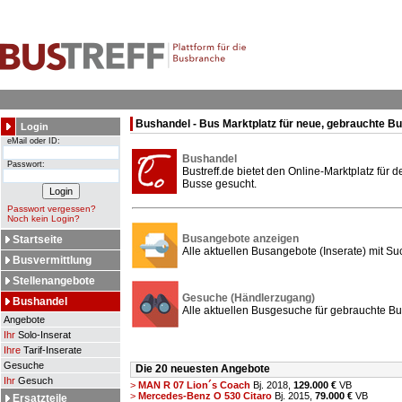
Bushandel - Bus Marktplatz für neue, gebrauchte B
Login
eMail oder ID:
Bushandel
Passwort:
Bustreff.de bietet den Online-Marktplatz für
Busse gesucht.
Passwort vergessen?
Noch kein Login?
Busangebote anzeigen
Startseite
Alle aktuellen Busangebote (Inserate) mit Su
Busvermittlung
Stellenangebote
Gesuche (Händlerzugang)
Bushandel
Alle aktuellen Busgesuche für gebrauchte Bu
Angebote
Ihr
Solo-Inserat
Ihre
Tarif-Inserate
Gesuche
Die 20 neuesten Angebote
Ihr
Gesuch
>
MAN R 07 Lion´s Coach
Bj. 2018,
129.000 €
VB
>
Mercedes-Benz O 530 Citaro
Bj. 2015,
79.000 €
VB
Ersatzteile