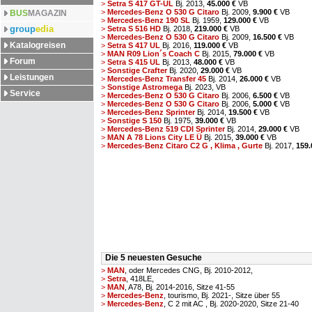
>
Setra S 417 GT-UL
Bj. 2013,
45.000 €
VB
>
Mercedes-Benz O 530 G Citaro
Bj. 2009,
9.900 €
VB
BUS
MAGAZIN
>
Mercedes-Benz 190 SL
Bj. 1959,
129.000 €
VB
group
edia
>
Setra S 516 HD
Bj. 2018,
219.000 €
VB
>
Mercedes-Benz O 530 G Citaro
Bj. 2009,
16.500 €
VB
Katalogreisen
>
Setra S 417 UL
Bj. 2016,
119.000 €
VB
>
MAN R09 Lion´s Coach C
Bj. 2015,
79.000 €
VB
Forum
>
Setra S 415 UL
Bj. 2013,
48.000 €
VB
>
Sonstige Crafter
Bj. 2020,
29.000 €
VB
Leistungen
>
Mercedes-Benz Transfer 45
Bj. 2014,
26.000 €
VB
>
Sonstige Astromega
Bj. 2023,
VB
Service
>
Mercedes-Benz O 530 G Citaro
Bj. 2006,
6.500 €
VB
>
Mercedes-Benz O 530 G Citaro
Bj. 2006,
5.000 €
VB
>
Mercedes-Benz Sprinter
Bj. 2014,
19.500 €
VB
>
Sonstige S 150
Bj. 1975,
39.000 €
VB
>
Mercedes-Benz 519 CDI Sprinter
Bj. 2014,
29.000 €
VB
>
MAN A 78 Lions City LE Ü
Bj. 2015,
39.000 €
VB
>
Mercedes-Benz Citaro C2 G , Klima , Gurte
Bj. 2017,
159.
Die 5 neuesten Gesuche
>
MAN
, oder Mercedes CNG, Bj. 2010-2012,
>
Setra
, 418LE,
>
MAN
, A78, Bj. 2014-2016, Sitze 41-55
>
Mercedes-Benz
, tourismo, Bj. 2021-, Sitze über 55
>
Mercedes-Benz
, C 2 mit AC , Bj. 2020-2020, Sitze 21-40