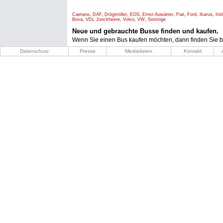
Caetano
,
DAF
,
Drögmöller
,
EOS
,
Ernst-Auwärter
,
Fiat
,
Ford
,
Ikarus
,
Iri
Bova
,
VDL Jonckheere
,
Volvo
,
VW
,
Sonstige
Neue und gebrauchte Busse finden und kaufen.
Wenn Sie einen Bus kaufen möchten, dann finden Sie b
Datenschutz
Presse
Mediadaten
Kontakt