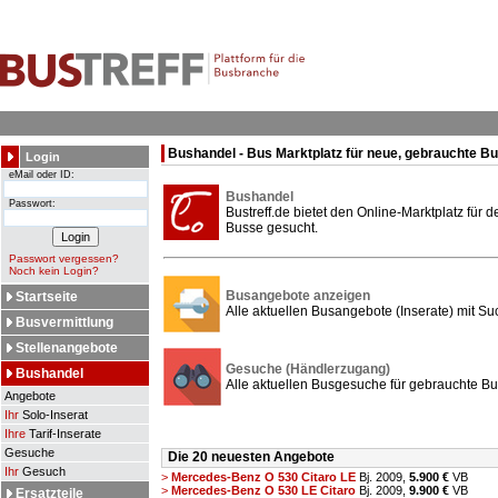
Bushandel - Bus Marktplatz für neue, gebrauchte B
Login
eMail oder ID:
Bushandel
Passwort:
Bustreff.de bietet den Online-Marktplatz für
Busse gesucht.
Passwort vergessen?
Noch kein Login?
Busangebote anzeigen
Startseite
Alle aktuellen Busangebote (Inserate) mit Su
Busvermittlung
Stellenangebote
Gesuche (Händlerzugang)
Bushandel
Alle aktuellen Busgesuche für gebrauchte Bu
Angebote
Ihr
Solo-Inserat
Ihre
Tarif-Inserate
Gesuche
Die 20 neuesten Angebote
Ihr
Gesuch
>
Mercedes-Benz O 530 Citaro LE
Bj. 2009,
5.900 €
VB
>
Mercedes-Benz O 530 LE Citaro
Bj. 2009,
9.900 €
VB
Ersatzteile