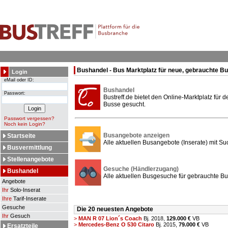
Bushandel - Bus Marktplatz für neue, gebrauchte B
Login
eMail oder ID:
Bushandel
Passwort:
Bustreff.de bietet den Online-Marktplatz für
Busse gesucht.
Passwort vergessen?
Noch kein Login?
Busangebote anzeigen
Startseite
Alle aktuellen Busangebote (Inserate) mit Su
Busvermittlung
Stellenangebote
Gesuche (Händlerzugang)
Bushandel
Alle aktuellen Busgesuche für gebrauchte Bu
Angebote
Ihr
Solo-Inserat
Ihre
Tarif-Inserate
Gesuche
Die 20 neuesten Angebote
Ihr
Gesuch
>
MAN R 07 Lion´s Coach
Bj. 2018,
129.000 €
VB
>
Mercedes-Benz O 530 Citaro
Bj. 2015,
79.000 €
VB
Ersatzteile