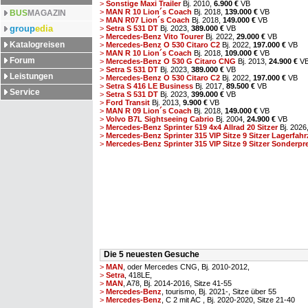
>
Sonstige Maxi Trailer
Bj. 2010,
6.900 €
VB
>
MAN R 10 Lion´s Coach
Bj. 2018,
139.000 €
VB
BUS
MAGAZIN
>
MAN R07 Lion´s Coach
Bj. 2018,
149.000 €
VB
group
edia
>
Setra S 531 DT
Bj. 2023,
389.000 €
VB
>
Mercedes-Benz Vito Tourer
Bj. 2022,
29.000 €
VB
Katalogreisen
>
Mercedes-Benz O 530 Citaro C2
Bj. 2022,
197.000 €
VB
>
MAN R 10 Lion´s Coach
Bj. 2018,
109.000 €
VB
Forum
>
Mercedes-Benz O 530 G Citaro CNG
Bj. 2013,
24.900 €
V
>
Setra S 531 DT
Bj. 2023,
389.000 €
VB
Leistungen
>
Mercedes-Benz O 530 Citaro C2
Bj. 2022,
197.000 €
VB
>
Setra S 416 LE Business
Bj. 2017,
89.500 €
VB
Service
>
Setra S 531 DT
Bj. 2023,
399.000 €
VB
>
Ford Transit
Bj. 2013,
9.900 €
VB
>
MAN R 09 Lion´s Coach
Bj. 2018,
149.000 €
VB
>
Volvo B7L Sightseeing Cabrio
Bj. 2004,
24.900 €
VB
>
Mercedes-Benz Sprinter 519 4x4 Allrad 20 Sitzer
Bj. 2026
>
Mercedes-Benz Sprinter 315 VIP Sitze 9 Sitzer Lagerfahr
>
Mercedes-Benz Sprinter 315 VIP Sitze 9 Sitzer Sonderprei
Die 5 neuesten Gesuche
>
MAN
, oder Mercedes CNG, Bj. 2010-2012,
>
Setra
, 418LE,
>
MAN
, A78, Bj. 2014-2016, Sitze 41-55
>
Mercedes-Benz
, tourismo, Bj. 2021-, Sitze über 55
>
Mercedes-Benz
, C 2 mit AC , Bj. 2020-2020, Sitze 21-40