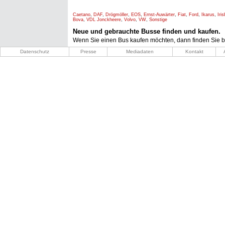
Caetano
,
DAF
,
Drögmöller
,
EOS
,
Ernst-Auwärter
,
Fiat
,
Ford
,
Ikarus
,
Iri
Bova
,
VDL Jonckheere
,
Volvo
,
VW
,
Sonstige
Neue und gebrauchte Busse finden und kaufen.
Wenn Sie einen Bus kaufen möchten, dann finden Sie b
Datenschutz
Presse
Mediadaten
Kontakt