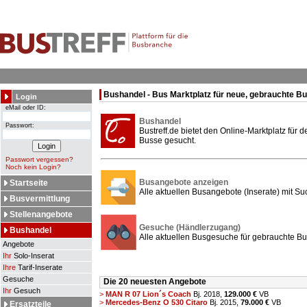
Bushandel - Bus Marktplatz für neue, gebrauchte B
Login
eMail oder ID:
Bushandel
Passwort:
Bustreff.de bietet den Online-Marktplatz für
Busse gesucht.
Passwort vergessen?
Noch kein Login?
Busangebote anzeigen
Startseite
Alle aktuellen Busangebote (Inserate) mit Su
Busvermittlung
Stellenangebote
Gesuche (Händlerzugang)
Bushandel
Alle aktuellen Busgesuche für gebrauchte Bu
Angebote
Ihr
Solo-Inserat
Ihre
Tarif-Inserate
Gesuche
Die 20 neuesten Angebote
Ihr
Gesuch
>
MAN R 07 Lion´s Coach
Bj. 2018,
129.000 €
VB
>
Mercedes-Benz O 530 Citaro
Bj. 2015,
79.000 €
VB
Ersatzteile