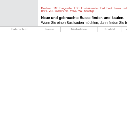
Caetano
,
DAF
,
Drögmöller
,
EOS
,
Ernst-Auwärter
,
Fiat
,
Ford
,
Ikarus
,
Iri
Bova
,
VDL Jonckheere
,
Volvo
,
VW
,
Sonstige
Neue und gebrauchte Busse finden und kaufen.
Wenn Sie einen Bus kaufen möchten, dann finden Sie b
Datenschutz
Presse
Mediadaten
Kontakt