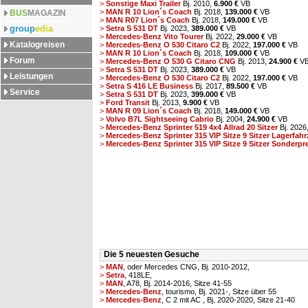
>
Sonstige Maxi Trailer
Bj. 2010,
6.900 €
VB
>
MAN R 10 Lion´s Coach
Bj. 2018,
139.000 €
VB
BUS
MAGAZIN
>
MAN R07 Lion´s Coach
Bj. 2018,
149.000 €
VB
group
edia
>
Setra S 531 DT
Bj. 2023,
389.000 €
VB
>
Mercedes-Benz Vito Tourer
Bj. 2022,
29.000 €
VB
Katalogreisen
>
Mercedes-Benz O 530 Citaro C2
Bj. 2022,
197.000 €
VB
>
MAN R 10 Lion´s Coach
Bj. 2018,
109.000 €
VB
Forum
>
Mercedes-Benz O 530 G Citaro CNG
Bj. 2013,
24.900 €
V
>
Setra S 531 DT
Bj. 2023,
389.000 €
VB
Leistungen
>
Mercedes-Benz O 530 Citaro C2
Bj. 2022,
197.000 €
VB
>
Setra S 416 LE Business
Bj. 2017,
89.500 €
VB
Service
>
Setra S 531 DT
Bj. 2023,
399.000 €
VB
>
Ford Transit
Bj. 2013,
9.900 €
VB
>
MAN R 09 Lion´s Coach
Bj. 2018,
149.000 €
VB
>
Volvo B7L Sightseeing Cabrio
Bj. 2004,
24.900 €
VB
>
Mercedes-Benz Sprinter 519 4x4 Allrad 20 Sitzer
Bj. 2026
>
Mercedes-Benz Sprinter 315 VIP Sitze 9 Sitzer Lagerfahr
>
Mercedes-Benz Sprinter 315 VIP Sitze 9 Sitzer Sonderprei
Die 5 neuesten Gesuche
>
MAN
, oder Mercedes CNG, Bj. 2010-2012,
>
Setra
, 418LE,
>
MAN
, A78, Bj. 2014-2016, Sitze 41-55
>
Mercedes-Benz
, tourismo, Bj. 2021-, Sitze über 55
>
Mercedes-Benz
, C 2 mit AC , Bj. 2020-2020, Sitze 21-40